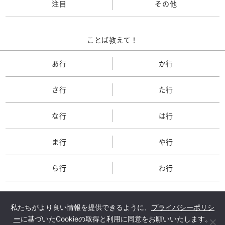
注目
その他
ことば教えて！
あ行
か行
さ行
た行
な行
は行
ま行
や行
ら行
わ行
私たちがより良い情報を提供できるように、
プライバシーポリシ
ー
に基づいたCookieの取得と利用に同意をお願いいたします。
TOP
会社概要
メルマガ登録