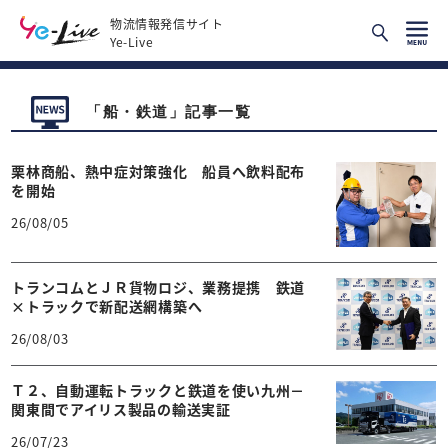
物流情報発信サイト
Ye-Live
「船・鉄道」記事一覧
栗林商船、熱中症対策強化 船員へ飲料配布
を開始
26/08/05
トランコムとＪＲ貨物ロジ、業務提携 鉄道
×トラックで新配送網構築へ
26/08/03
Ｔ２、自動運転トラックと鉄道を使い九州－
関東間でアイリス製品の輸送実証
26/07/23