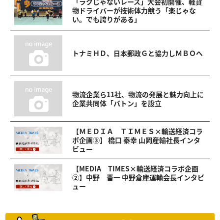
「ラクじゃないレース」大会初開催、軽貨
物ドライバーが技術体力競う「楽じゃな
い。でも誇りがある」
トナミＨＤ、日本郵政Ｇと協力しＭＢＯへ
物流企業ら11社、物流の発展と魅力向上に
企業共同体「バトン」を設立
【ＭＥＤＩＡ ＴＩＭＥＳ×輸送経済コラ
ボ企画③】 橋口 泰幸 山岡産輸社長インタ
ビュー
【MEDIA TIMES×輸送経済コラボ企画
②】中野 晋一 中野倉庫運輸会長インタビ
ュー