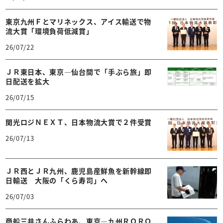
東京九州Ｆとマリネックス、アイス輸送で物
流大賞「環境負荷低減賞」
26/07/22
ＪＲ東日本、東京―仙台間で「手ぶら旅」即
日配送を拡大
26/07/15
関光ロジＮＥＸＴ、日本物流大賞で２件受賞
26/07/13
ＪＲ西とＪＲ九州、鹿児島産鮮魚を新幹線即
日輸送 大阪の「くら寿司」へ
26/07/03
商船三井さんふらわあ、東京―九州ＲＯＲＯ