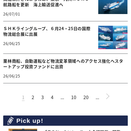
航路船を更新 海上輸送促進へ
26/07/01
ＳＨＫライングループ、６月24・25日の国際
物流総合展に出展
26/06/25
栗林商船、自動運転など物流変革領域へのアクセス強化へスタ
ートアップ投資ファンドに出資
26/06/25
1
2
3
4
...
10
20
...
Pick up!