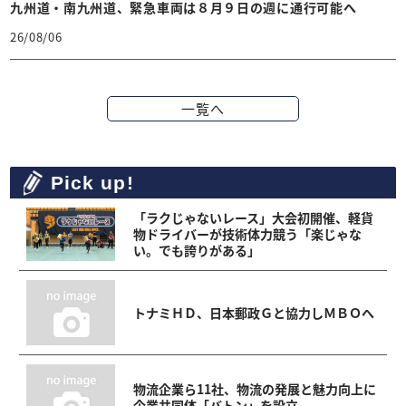
九州道・南九州道、緊急車両は８月９日の週に通行可能へ
26/08/06
一覧へ
Pick up!
「ラクじゃないレース」大会初開催、軽貨
物ドライバーが技術体力競う「楽じゃな
い。でも誇りがある」
トナミＨＤ、日本郵政Ｇと協力しＭＢＯへ
物流企業ら11社、物流の発展と魅力向上に
企業共同体「バトン」を設立