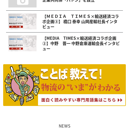
【ＭＥＤＩＡ ＴＩＭＥＳ×輸送経済コラ
ボ企画③】 橋口 泰幸 山岡産輸社長インタ
ビュー
【MEDIA TIMES×輸送経済コラボ企画
②】中野 晋一 中野倉庫運輸会長インタビ
ュー
NEWS