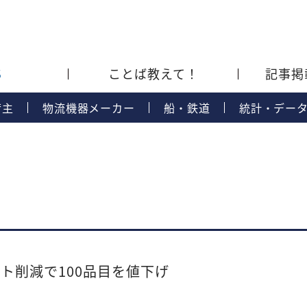
S
ことば教えて！
記事掲
荷主
物流機器メーカー
船・鉄道
統計・デー
ト削減で100品目を値下げ