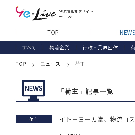
物流情報発信サイト
Ye-Live
TOP
NEW
すべて
物流企業
行政・業界団体
TOP
ニュース
荷主
「荷主」記事一覧
イトーヨーカ堂、物流コス
荷主