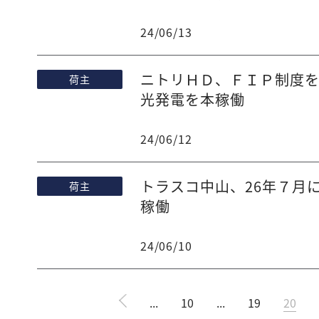
24/06/13
ニトリＨＤ、ＦＩＰ制度
荷主
光発電を本稼働
24/06/12
トラスコ中山、26年７月
荷主
稼働
24/06/10
...
10
...
19
20