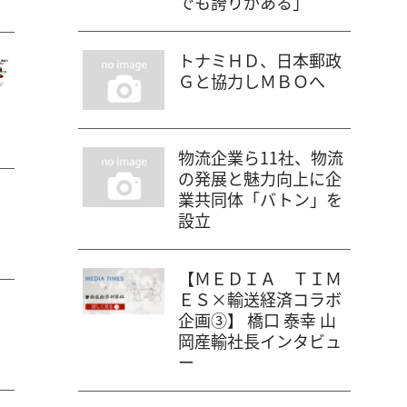
でも誇りがある」
トナミＨＤ、日本郵政
Ｇと協力しＭＢＯへ
物流企業ら11社、物流
の発展と魅力向上に企
業共同体「バトン」を
設立
【ＭＥＤＩＡ ＴＩＭ
ＥＳ×輸送経済コラボ
企画③】 橋口 泰幸 山
岡産輸社長インタビュ
ー