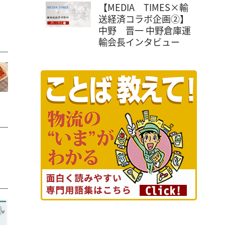
【MEDIA TIMES×輸
送経済コラボ企画②】
中野 晋一 中野倉庫運
輸会長インタビュー