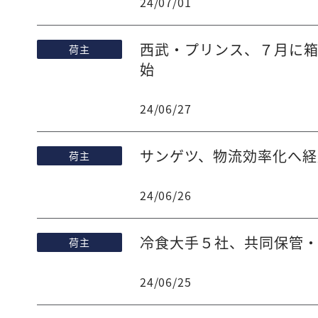
24/07/01
西武・プリンス、７月に
荷主
始
24/06/27
サンゲツ、物流効率化へ経
荷主
24/06/26
冷食大手５社、共同保管
荷主
24/06/25