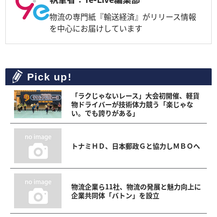
物流の専門紙『輸送経済』がリリース情報
を中心にお届けしています
Pick up!
「ラクじゃないレース」大会初開催、軽貨
物ドライバーが技術体力競う「楽じゃな
い。でも誇りがある」
トナミＨＤ、日本郵政Ｇと協力しＭＢＯへ
物流企業ら11社、物流の発展と魅力向上に
企業共同体「バトン」を設立