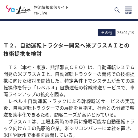
物流情報発信サイト
Ye-Live
その他
26/01/19
Ｔ２、自動運転トラクター開発へ米プラスＡＩとの
技術提携を検討
Ｔ２（本社・東京、熊部雅友ＣＥＯ）は、自動運転システム
開発の米プラスＡＩと、自動運転トラクターの開発での技術提
携に向けた検討を開始した。特定条件下でシステムが全ての運
転操作を行う「レベル４」自動運転の幹線輸送サービスで、車
両ラインアップの拡充を図る。
レベル４自動運転トラックによる幹線輸送サービスの実現
後、自動運転トラクターでの展開を目指す。荷台との分離で輸
送を効率化できるため、顧客ニーズが高いとみている。
プラスＡＩは、工場出荷時の車両に搭載可能な自動運転トラ
ック向けＡＩの先駆的企業。米シリコンバレーに本社を置き、
米国や欧州で事業を展開している。