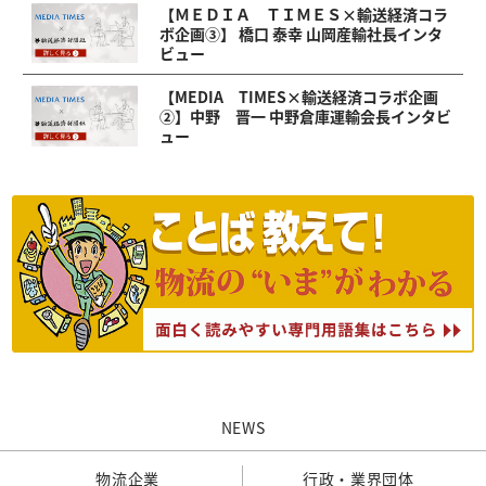
【ＭＥＤＩＡ ＴＩＭＥＳ×輸送経済コラ
ボ企画③】 橋口 泰幸 山岡産輸社長インタ
ビュー
【MEDIA TIMES×輸送経済コラボ企画
②】中野 晋一 中野倉庫運輸会長インタビ
ュー
NEWS
物流企業
行政・業界団体