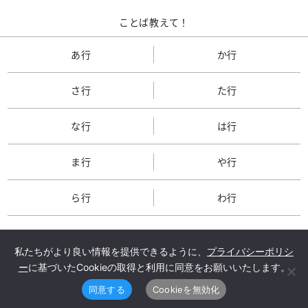
ことば教えて！
あ行
か行
さ行
た行
な行
は行
ま行
や行
ら行
わ行
私たちがより良い情報を提供できるように、
プライバシーポリシ
ー
に基づいたCookieの取得と利用に同意をお願いいたします。
TOP
会社概要
メルマガ登録
同意する
Cookieを無効化
Copyright © Yusokeizai press co.,ltd. All rights reserved.