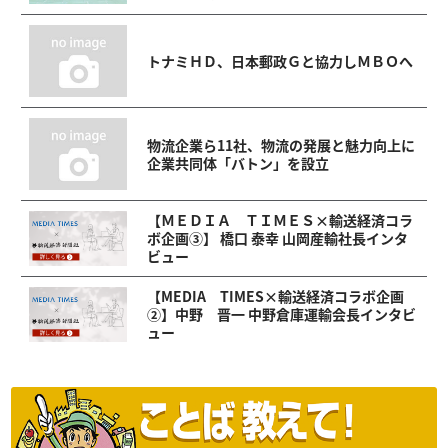
トナミＨＤ、日本郵政Ｇと協力しＭＢＯへ
物流企業ら11社、物流の発展と魅力向上に
企業共同体「バトン」を設立
【ＭＥＤＩＡ ＴＩＭＥＳ×輸送経済コラ
ボ企画③】 橋口 泰幸 山岡産輸社長インタ
ビュー
【MEDIA TIMES×輸送経済コラボ企画
②】中野 晋一 中野倉庫運輸会長インタビ
ュー