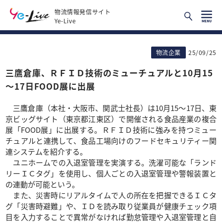
物流情報発信サイト
Ye-Live
物流企業
25/09/25
三鷹倉庫、ＲＦＩＤ技術のミューチュアルと10月15
～17日FOOD展に出展
三鷹倉庫（本社・大阪市、関武士社長）は10月15～17日、東
京ビッグサイト（東京都江東区）で開催される食品産業の複合
展「FOOD展」に出展する。ＲＦＩＤ技術に強みを持つミュー
チュアルと連携して、食品工場向けのフードセキュリティー関
連システムを紹介する。
ユニホームでの入退室管理を実演する。洗濯可能な「ランド
リーＩＣタグ」を使用し、個人ごとの入退室管理や警報装置と
の連動が可能という。
また、災害時にリアルタイムで人の所在を把握できるＩＣタ
グ「災害時避難」や、ＩＤを読み取り従業員が健康チェック項
目を入力することで異常がなければ勤怠管理や入退室管理と自