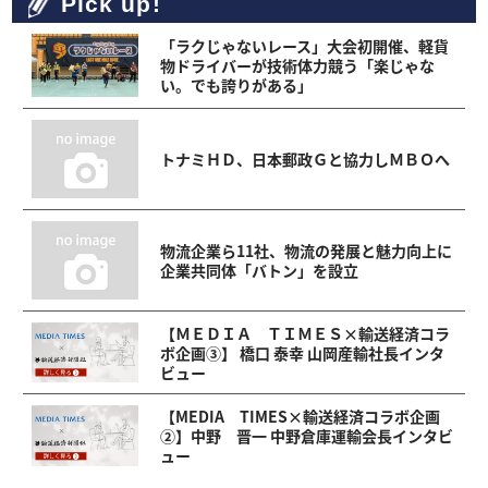
Pick up!
「ラクじゃないレース」大会初開催、軽貨
物ドライバーが技術体力競う「楽じゃな
い。でも誇りがある」
トナミＨＤ、日本郵政Ｇと協力しＭＢＯへ
物流企業ら11社、物流の発展と魅力向上に
企業共同体「バトン」を設立
【ＭＥＤＩＡ ＴＩＭＥＳ×輸送経済コラ
ボ企画③】 橋口 泰幸 山岡産輸社長インタ
ビュー
【MEDIA TIMES×輸送経済コラボ企画
②】中野 晋一 中野倉庫運輸会長インタビ
ュー