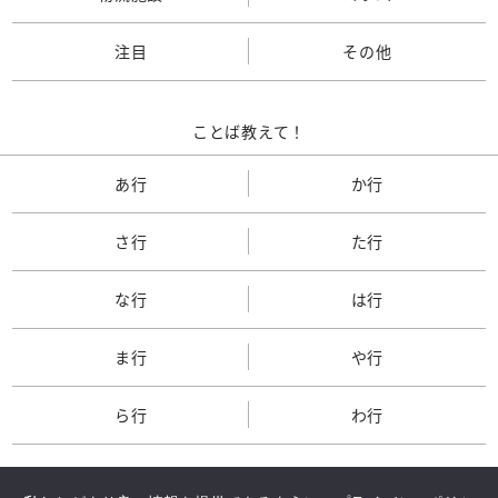
注目
その他
ことば教えて！
あ行
か行
さ行
た行
な行
は行
ま行
や行
ら行
わ行