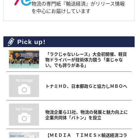
物流の専門紙『輸送経済』がリリース情報
を中心にお届けしています
Pick up!
「ラクじゃないレース」大会初開催、軽貨
物ドライバーが技術体力競う「楽じゃな
い。でも誇りがある」
トナミＨＤ、日本郵政Ｇと協力しＭＢＯへ
物流企業ら11社、物流の発展と魅力向上に
企業共同体「バトン」を設立
【ＭＥＤＩＡ ＴＩＭＥＳ×輸送経済コラ