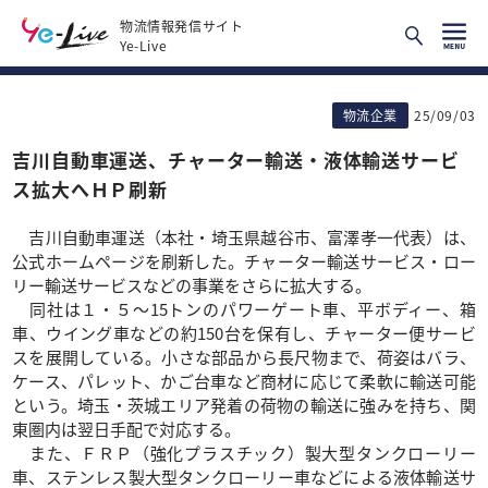
物流情報発信サイト
Ye-Live
物流企業
25/09/03
吉川自動車運送、チャーター輸送・液体輸送サービ
ス拡大へＨＰ刷新
吉川自動車運送（本社・埼玉県越谷市、富澤孝一代表）は、
公式ホームページを刷新した。チャーター輸送サービス・ロー
リー輸送サービスなどの事業をさらに拡大する。
同社は１・５～15トンのパワーゲート車、平ボディー、箱
車、ウイング車などの約150台を保有し、チャーター便サービ
スを展開している。小さな部品から長尺物まで、荷姿はバラ、
ケース、パレット、かご台車など商材に応じて柔軟に輸送可能
という。埼玉・茨城エリア発着の荷物の輸送に強みを持ち、関
東圏内は翌日手配で対応する。
また、ＦＲＰ（強化プラスチック）製大型タンクローリー
車、ステンレス製大型タンクローリー車などによる液体輸送サ