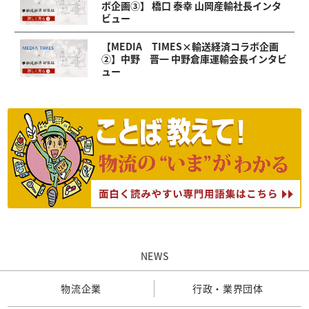
ボ企画③】 橋口 泰幸 山岡産輸社長インタ
ビュー
【MEDIA TIMES×輸送経済コラボ企画
②】中野 晋一 中野倉庫運輸会長インタビ
ュー
NEWS
物流企業
行政・業界団体