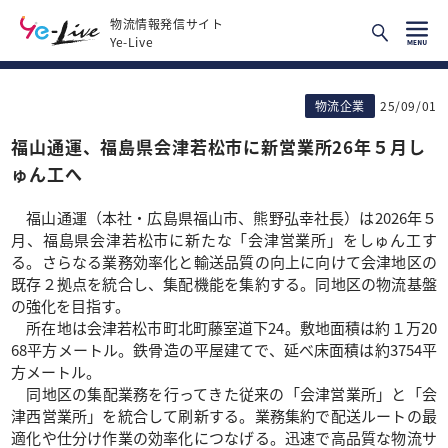
物流情報発信サイト
Ye-Live
物流企業
25/09/01
福山通運、福島県会津若松市に新営業所26年５月し
ゅん工へ
福山通運（本社・広島県福山市、熊野弘幸社長）は2026年５
月、福島県会津若松市に新たな「会津営業所」をしゅん工す
る。さらなる業務効率化と輸送品質の向上に向けて会津地区の
既存２拠点を統合し、集配機能を集約する。同地区の物流基盤
の強化を目指す。
所在地は会津若松市町北町藤室道下24。敷地面積は約１万20
68平方メートル。鉄骨造の平屋建てで、延べ床面積は約3754平
方メートル。
同地区の集配業務を行ってきた従来の「会津営業所」と「会
津西営業所」を統合して刷新する。業務集約で配送ルートの最
適化や仕分け作業の効率化につなげる。迅速で高品質な物流サ