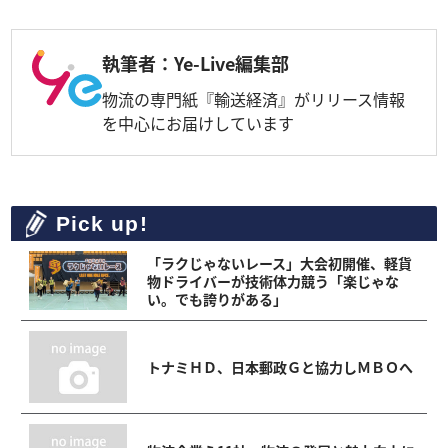
執筆者：Ye-Live編集部
物流の専門紙『輸送経済』がリリース情報
を中心にお届けしています
Pick up!
「ラクじゃないレース」大会初開催、軽貨
物ドライバーが技術体力競う「楽じゃな
い。でも誇りがある」
トナミＨＤ、日本郵政Ｇと協力しＭＢＯへ