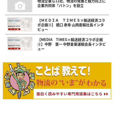
物流企業ら11社、物流の発展と魅力向上に
企業共同体「バトン」を設立
【ＭＥＤＩＡ ＴＩＭＥＳ×輸送経済コラ
ボ企画③】 橋口 泰幸 山岡産輸社長インタ
ビュー
【MEDIA TIMES×輸送経済コラボ企画
②】中野 晋一 中野倉庫運輸会長インタビ
ュー