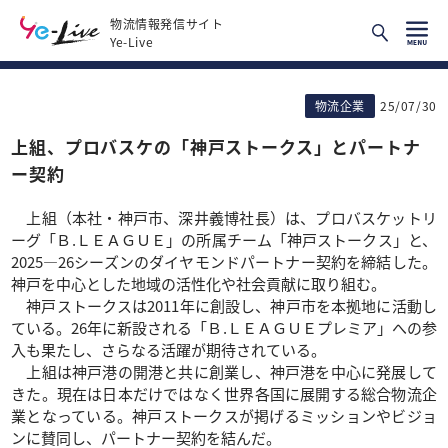
物流情報発信サイト
Ye-Live
物流企業
25/07/30
上組、プロバスケの「神戸ストークス」とパートナ
ー契約
上組（本社・神戸市、深井義博社長）は、プロバスケットリ
ーグ「Ｂ.ＬＥＡＧＵＥ」の所属チーム「神戸ストークス」と、
2025―26シーズンのダイヤモンドパートナー契約を締結した。
神戸を中心とした地域の活性化や社会貢献に取り組む。
神戸ストークスは2011年に創設し、神戸市を本拠地に活動し
ている。26年に新設される「Ｂ.ＬＥＡＧＵＥプレミア」への参
入も果たし、さらなる活躍が期待されている。
上組は神戸港の開港と共に創業し、神戸港を中心に発展して
きた。現在は日本だけではなく世界各国に展開する総合物流企
業となっている。神戸ストークスが掲げるミッションやビジョ
ンに賛同し、パートナー契約を結んだ。