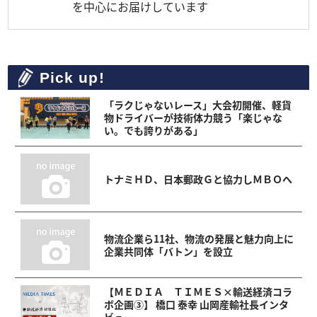
を中心にお届けしています
Pick up!
「ラクじゃないレース」大会初開催、軽貨
物ドライバーが技術体力競う「楽じゃな
い。でも誇りがある」
トナミＨＤ、日本郵政Ｇと協力しＭＢＯへ
物流企業ら11社、物流の発展と魅力向上に
企業共同体「バトン」を設立
【ＭＥＤＩＡ ＴＩＭＥＳ×輸送経済コラ
ボ企画③】 橋口 泰幸 山岡産輸社長インタ