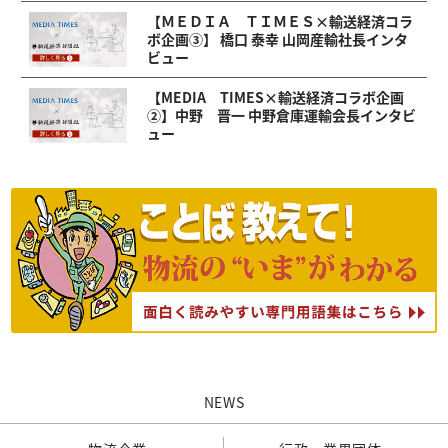
【ＭＥＤＩＡ ＴＩＭＥＳ×輸送経済コラ
ボ企画③】 橋口 泰幸 山岡産輸社長インタ
ビュー
【MEDIA TIMES×輸送経済コラボ企画
②】中野 晋一 中野倉庫運輸会長インタビ
ュー
NEWS