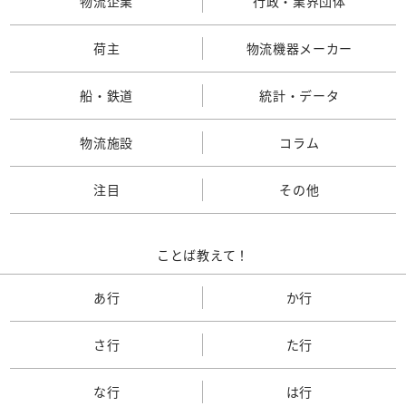
物流企業
行政・業界団体
荷主
物流機器メーカー
船・鉄道
統計・データ
物流施設
コラム
注目
その他
ことば教えて！
あ行
か行
さ行
た行
な行
は行