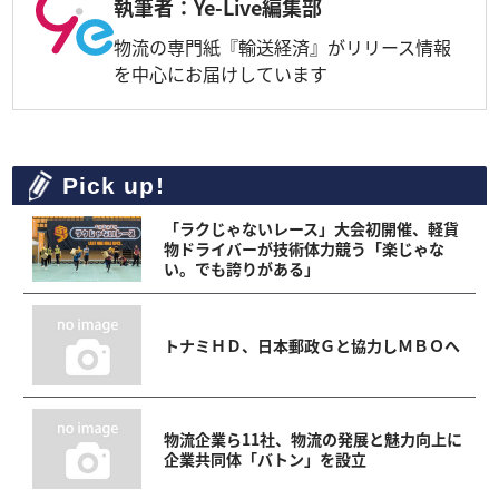
執筆者：Ye-Live編集部
物流の専門紙『輸送経済』がリリース情報
を中心にお届けしています
Pick up!
「ラクじゃないレース」大会初開催、軽貨
物ドライバーが技術体力競う「楽じゃな
い。でも誇りがある」
トナミＨＤ、日本郵政Ｇと協力しＭＢＯへ
物流企業ら11社、物流の発展と魅力向上に
企業共同体「バトン」を設立