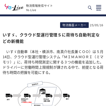
物流情報発信サイト
Ye-Live
物流機器メーカー
25/05/16
いすゞ、クラウド型運行管理Ｓに荷待ち自動判定な
どの新機能
いすゞ自動車（本社・横浜市、南真介社長兼ＣＯＯ）は５月
14日、クラウド型運行管理システム「ＭＩＭＡＭＯＲＩ（ミマ
モリ）」に、荷待ち時間測定に関する３つの機能を追加した。
ドライバーに労働時間上限規制が課される中で、前提となる荷
待ち時間の把握を可能にする。