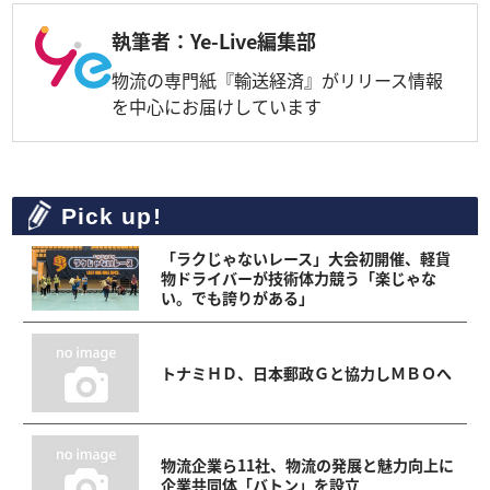
執筆者：Ye-Live編集部
物流の専門紙『輸送経済』がリリース情報
を中心にお届けしています
Pick up!
「ラクじゃないレース」大会初開催、軽貨
物ドライバーが技術体力競う「楽じゃな
い。でも誇りがある」
トナミＨＤ、日本郵政Ｇと協力しＭＢＯへ
物流企業ら11社、物流の発展と魅力向上に
企業共同体「バトン」を設立