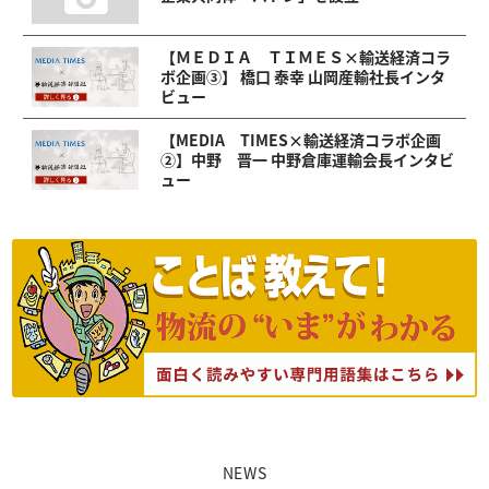
【ＭＥＤＩＡ ＴＩＭＥＳ×輸送経済コラ
ボ企画③】 橋口 泰幸 山岡産輸社長インタ
ビュー
【MEDIA TIMES×輸送経済コラボ企画
②】中野 晋一 中野倉庫運輸会長インタビ
ュー
NEWS