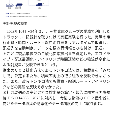
実証実験の概要
2023年10月～24年３月、三井倉庫グループの業務で利用した
トラックに、記録計を取り付けて実証実験を行った。実際の走
行距離・時間・ルート・燃費消費量をリアルタイムで取得し、
配送先を自動判定。データを積み荷情報とひも付け、配送ルー
トごとに製品単位での二酸化炭素排出量を算定した。エコドラ
イブ・配送最適化・アイドリング時間短縮などの物流効率化に
よる削減量が反映できるという。
従来のＣ０２排出方法であるトンキロ法では、積載量を「みな
しで」算定するため、積載率向上の取り組みを反映できなかっ
た。また、改良トンキロ法でも燃費・配送ルート・アイドリン
グなどの実態を反映できなかった。
３社は輸送の温室効果ガス排出量の算定・報告に関する国際規
格ＩＳＯ14083：2023に対応し、今後も物流のＣＯ２量削減に
向けたデータ収集の効率化やデータ精度の向上に取り組む。