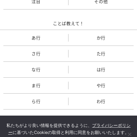
注目
その他
ことば教えて！
あ行
か行
さ行
た行
な行
は行
ま行
や行
ら行
わ行
私たちがより良い情報を提供できるように、
プライバシーポリシ
ー
に基づいたCookieの取得と利用に同意をお願いいたします。
TOP
会社概要
メルマガ登録