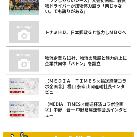
「ラクじゃないレース」大会初開催、軽貨
物ドライバーが技術体力競う「楽じゃな
い。でも誇りがある」
トナミＨＤ、日本郵政Ｇと協力しＭＢＯへ
物流企業ら11社、物流の発展と魅力向上に
企業共同体「バトン」を設立
【ＭＥＤＩＡ ＴＩＭＥＳ×輸送経済コラ
ボ企画③】 橋口 泰幸 山岡産輸社長インタ
ビュー
【MEDIA TIMES×輸送経済コラボ企画
②】中野 晋一 中野倉庫運輸会長インタビ
ュー