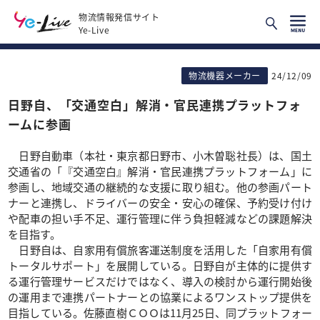
物流情報発信サイト
Ye-Live
物流機器メーカー
24/12/09
日野自、「交通空白」解消・官民連携プラットフォ
ームに参画
日野自動車（本社・東京都日野市、小木曽聡社長）は、国土
交通省の「『交通空白』解消・官民連携プラットフォーム」に
参画し、地域交通の継続的な支援に取り組む。他の参画パート
ナーと連携し、ドライバーの安全・安心の確保、予約受け付け
や配車の担い手不足、運行管理に伴う負担軽減などの課題解決
を目指す。
日野自は、自家用有償旅客運送制度を活用した「自家用有償
トータルサポート」を展開している。日野自が主体的に提供す
る運行管理サービスだけではなく、導入の検討から運行開始後
の運用まで連携パートナーとの協業によるワンストップ提供を
目指している。佐藤直樹ＣＯＯは11月25日、同プラットフォー