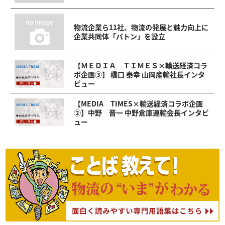
物流企業ら11社、物流の発展と魅力向上に
企業共同体「バトン」を設立
【ＭＥＤＩＡ ＴＩＭＥＳ×輸送経済コラ
ボ企画③】 橋口 泰幸 山岡産輸社長インタ
ビュー
【MEDIA TIMES×輸送経済コラボ企画
②】中野 晋一 中野倉庫運輸会長インタビ
ュー