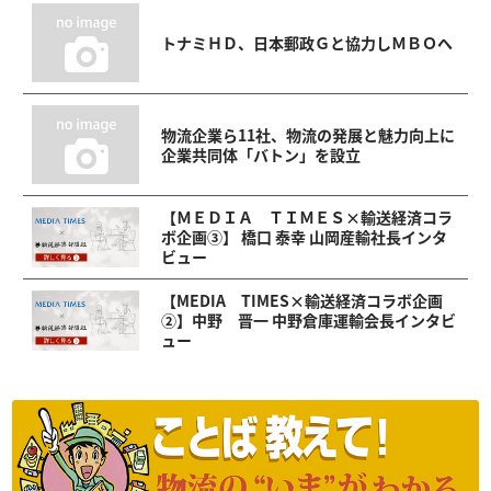
トナミＨＤ、日本郵政Ｇと協力しＭＢＯへ
物流企業ら11社、物流の発展と魅力向上に
企業共同体「バトン」を設立
【ＭＥＤＩＡ ＴＩＭＥＳ×輸送経済コラ
ボ企画③】 橋口 泰幸 山岡産輸社長インタ
ビュー
【MEDIA TIMES×輸送経済コラボ企画
②】中野 晋一 中野倉庫運輸会長インタビ
ュー