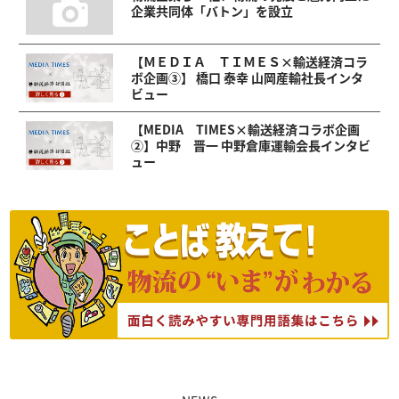
企業共同体「バトン」を設立
【ＭＥＤＩＡ ＴＩＭＥＳ×輸送経済コラ
ボ企画③】 橋口 泰幸 山岡産輸社長インタ
ビュー
【MEDIA TIMES×輸送経済コラボ企画
②】中野 晋一 中野倉庫運輸会長インタビ
ュー