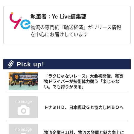
執筆者：Ye-Live編集部
物流の専門紙『輸送経済』がリリース情報
を中心にお届けしています
Pick up!
「ラクじゃないレース」大会初開催、軽貨
物ドライバーが技術体力競う「楽じゃな
い。でも誇りがある」
トナミＨＤ、日本郵政Ｇと協力しＭＢＯへ
物流企業ら11社、物流の発展と魅力向上に