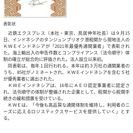
表彰状
近鉄エクスプレス（本社・東京、鳥居伸年社長）は９月15
日、インドネシアのタンジュンプリオク港税関から現地法人の
ＫＷＥインドネシアが「2021年最優秀通関業者」で表彰され
た。海上輸出入の申告件数とコンプライアンス（法令順守）体
制の確立が総合的に評価された。法人設立以来初。
同表彰は、毎年１回行われる。本年は約３万社の通関業者の
うち、85社がノミネートされ、ＫＷＥインドネシアを含む５社
が優秀業者に選出された。
ＫＷＥインドネシアは、16年にＡＥＯ認定事業者に認定さ
れ、法令順守の体制が整備された企業として、税関から税関手
続きの緩和措置を受けている。
ＫＷＥは、「今後も高品質な通関体制を維持し、利用者のニ
ーズに応えるロジスティクスサービスを提供していく」とす
る。