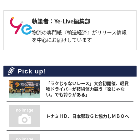
執筆者：Ye-Live編集部
物流の専門紙『輸送経済』がリリース情報
を中心にお届けしています
Pick up!
「ラクじゃないレース」大会初開催、軽貨
物ドライバーが技術体力競う「楽じゃな
い。でも誇りがある」
トナミＨＤ、日本郵政Ｇと協力しＭＢＯへ