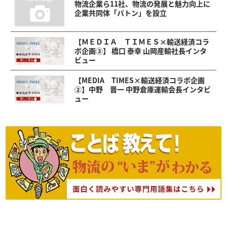
物流企業ら11社、物流の発展と魅力向上に
企業共同体「バトン」を設立
【ＭＥＤＩＡ ＴＩＭＥＳ×輸送経済コラ
ボ企画③】 橋口 泰幸 山岡産輸社長インタ
ビュー
【MEDIA TIMES×輸送経済コラボ企画
②】中野 晋一 中野倉庫運輸会長インタビ
ュー