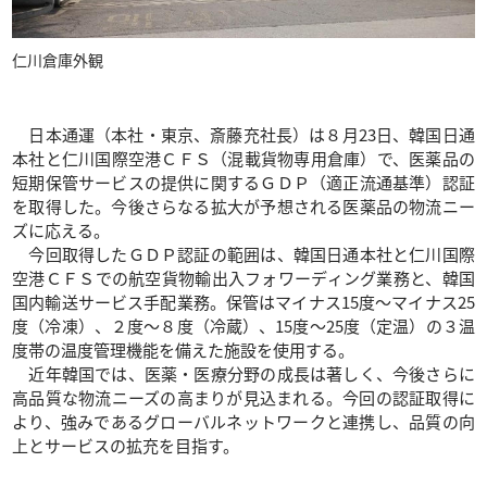
仁川倉庫外観
日本通運（本社・東京、斎藤充社長）は８月23日、韓国日通
本社と仁川国際空港ＣＦＳ（混載貨物専用倉庫）で、医薬品の
短期保管サービスの提供に関するＧＤＰ（適正流通基準）認証
を取得した。今後さらなる拡大が予想される医薬品の物流ニー
ズに応える。
今回取得したＧＤＰ認証の範囲は、韓国日通本社と仁川国際
空港ＣＦＳでの航空貨物輸出入フォワーディング業務と、韓国
国内輸送サービス手配業務。保管はマイナス15度～マイナス25
度（冷凍）、２度～８度（冷蔵）、15度～25度（定温）の３温
度帯の温度管理機能を備えた施設を使用する。
近年韓国では、医薬・医療分野の成長は著しく、今後さらに
高品質な物流ニーズの高まりが見込まれる。今回の認証取得に
より、強みであるグローバルネットワークと連携し、品質の向
上とサービスの拡充を目指す。