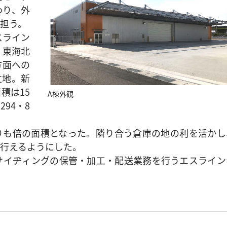
わり、外
担う。
スライン
。東海北
方面への
立地。新
積は15
A棟外観
94・8
も倍の面積となった。隣り合う倉庫の地の利を活かし
行えるようにした。
イヂィングの保管・加工・配送業務を行うエスライン