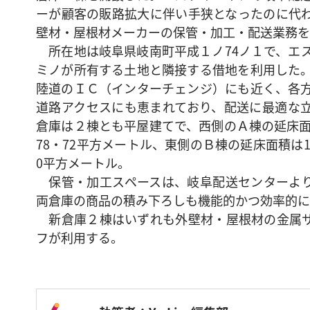
ーが顧客の販路拡大に伴い手狭となったのに代
壁材・屋根材メーカーの保管・加工・配送業務を
所在地は岐阜県岐南町平成１ノ74ノ１で、エ
ミノが所有する土地と隣接する借地を利用した
陸道のＩＣ（インターチェンジ）にも近く、各
道路アクセスにも恵まれており、配送に最適な
倉庫は２棟とも平屋建てで、西側のＡ棟の延床面
78・72平方メートル、東側のＢ棟の延床面積は12
0平方メートル。
保管・加工スペースは、岐阜配送センターより
両倉庫の商品の積み下ろしも機能的かつ効率的に
新倉庫２棟はいずれも外壁材・屋根材の金属サ
フが利用する。