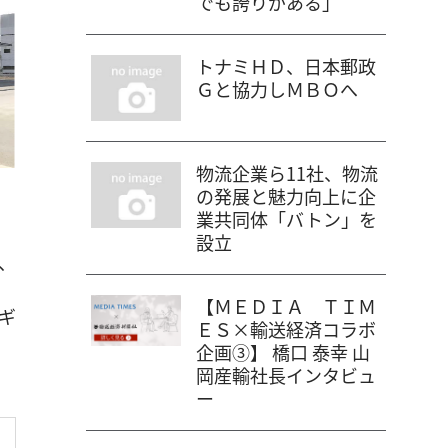
でも誇りがある」
トナミＨＤ、日本郵政
Ｇと協力しＭＢＯへ
物流企業ら11社、物流
の発展と魅力向上に企
業共同体「バトン」を
設立
、
【ＭＥＤＩＡ ＴＩＭ
ギ
ＥＳ×輸送経済コラボ
企画③】 橋口 泰幸 山
岡産輸社長インタビュ
ー