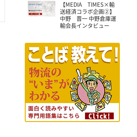
【MEDIA TIMES×輸
送経済コラボ企画②】
中野 晋一 中野倉庫運
輸会長インタビュー