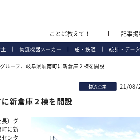
S
ことば教えて！
記事掲
荷主
物流機器メーカー
船・鉄道
統計・デー
グループ、岐阜県岐南町に新倉庫２棟を開設
21/08/
物流企業
町に新倉庫２棟を開設
社長）グ
南町に新
送センタ