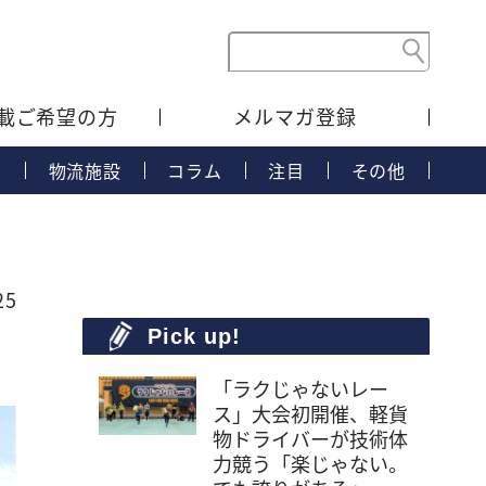
載ご希望の方
メルマガ登録
タ
物流施設
コラム
注目
その他
25
Pick up!
「ラクじゃないレー
ス」大会初開催、軽貨
物ドライバーが技術体
力競う「楽じゃない。