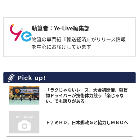
執筆者：Ye-Live編集部
物流の専門紙『輸送経済』がリリース情報
を中心にお届けしています
Pick up!
「ラクじゃないレース」大会初開催、軽貨
物ドライバーが技術体力競う「楽じゃな
い。でも誇りがある」
トナミＨＤ、日本郵政Ｇと協力しＭＢＯへ