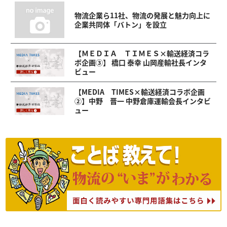
物流企業ら11社、物流の発展と魅力向上に
企業共同体「バトン」を設立
【ＭＥＤＩＡ ＴＩＭＥＳ×輸送経済コラ
ボ企画③】 橋口 泰幸 山岡産輸社長インタ
ビュー
【MEDIA TIMES×輸送経済コラボ企画
②】中野 晋一 中野倉庫運輸会長インタビ
ュー