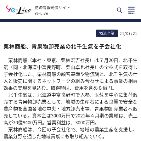
物流情報発信サイト
Ye-Live
物流企業
21/07/21
栗林商船、青果物卸売業の北千生氣を子会社化
栗林商船（本社・東京、栗林宏吉社長）は７月20日、北千生
氣（同・北海道中富良野町、栗山卓也社長）の全株式を取得し
子会社化した。栗林商船の顧客基盤や物流網と、北千生氣の仕
入と販売に関するネットワークの組み合わせによる事業の相乗
効果の実現を見込む。取得額は、費用を含め８億円。
北千生氣は、北海道中富良野町で人参、玉葱を中心に集荷販
売する青果物卸売業として、地域の生産者による良質で安全な
農産物を全国各地の中央・地方卸売市場、青果物卸売業者へ販
売している。資本金は3000万円で2021年４月期の業績は、売上
高が20億8400万円。営業利益は、3000万円。
栗林商船は、今回の子会社化で、地域の農業生産を支援し、
農業分野を通した地域貢献にも取り組んでいく。