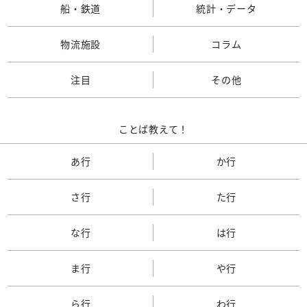
船・鉄道
統計・データ
物流施設
コラム
注目
その他
ことば教えて！
あ行
か行
さ行
た行
な行
は行
ま行
や行
ら行
わ行