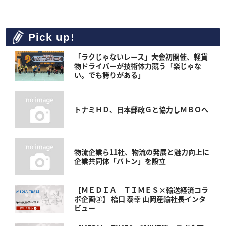
Pick up!
「ラクじゃないレース」大会初開催、軽貨
物ドライバーが技術体力競う「楽じゃな
い。でも誇りがある」
トナミＨＤ、日本郵政Ｇと協力しＭＢＯへ
物流企業ら11社、物流の発展と魅力向上に
企業共同体「バトン」を設立
【ＭＥＤＩＡ ＴＩＭＥＳ×輸送経済コラ
ボ企画③】 橋口 泰幸 山岡産輸社長インタ
ビュー