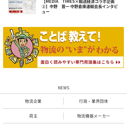
【MEDIA TIMES×輸送経済コラボ企画
②】中野 晋一 中野倉庫運輸会長インタビ
ュー
NEWS
物流企業
行政・業界団体
荷主
物流機器メーカー