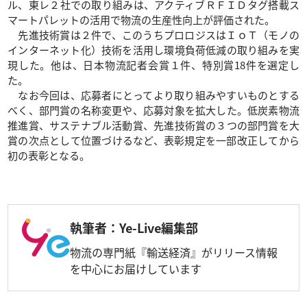
ル、東レ２社での取り組みは、アクティブＲＦＩＤタグ搭載ス
マートパレットの活用で物流の生産性向上が評価された。
先進技術賞は２件で、このうちプロロジスはＩｏＴ（モノの
インターネット化）技術を活用し環境負荷低減の取り組みを実
現した。他は、日本物流記者会賞１件、特別賞18件を選定し
た。
なお今回は、応募者にとってより取り組みやすいものとする
べく、部門賞の名称変更や、応募対象を拡大した。低炭素物流
推進賞、サステナブル活動賞、先進技術賞の３つの部門賞を大
賞の次点として位置づけるなど、表彰規定を一部改正してから
初の表彰となる。
執筆者：Ye-Live編集部
物流の専門紙『輸送経済』がリリース情報
を中心にお届けしています