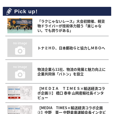
Pick up!
「ラクじゃないレース」大会初開催、軽貨
物ドライバーが技術体力競う「楽じゃな
い。でも誇りがある」
トナミＨＤ、日本郵政Ｇと協力しＭＢＯへ
物流企業ら11社、物流の発展と魅力向上に
企業共同体「バトン」を設立
【ＭＥＤＩＡ ＴＩＭＥＳ×輸送経済コラ
ボ企画③】 橋口 泰幸 山岡産輸社長インタ
ビュー
【MEDIA TIMES×輸送経済コラボ企画
②】中野 晋一 中野倉庫運輸会長インタビ