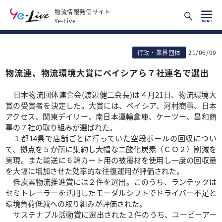
物流情報発信サイト
Ye-Live
行政・業界団体
21/06/09
物流連、物流環境大賞にベイシアら７社連名で選出
日本物流団体連合会(渡辺健二会長)は４月21日、物流環境大
賞の受賞者を決定した。大賞には、ベイシア、河村商事、日本
アクセス、関東デイリー、南日本運輸倉庫、ケーツー、昌和商
事の７社の取り組みが選ばれた。
１都14県で店舗ごとに行っていた空段ボールの回収につい
て、拠点を５か所に集約し大幅な二酸化炭素（ＣＯ２）削減を
実現。また輸送に６輪カート用の被覆材を使用し一度の回収量
を大幅に増加させた効率的な往復運用が評価された。
低炭素物流推進賞には２件を選出。このうち、ランテックは
セミトレーラーを活用したモーダルシフトでドライバー不足と
環境負荷低減への取り組みが評価された。
サステナブル活動賞に選出された２件のうち、ユーピーアー