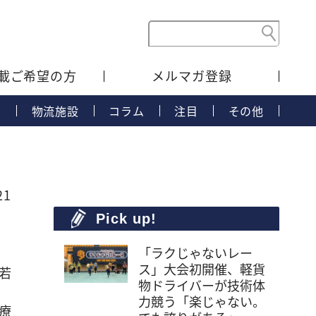
載ご希望の方
メルマガ登録
タ
物流施設
コラム
注目
その他
21
Pick up!
「ラクじゃないレー
ス」大会初開催、軽貨
若
物ドライバーが技術体
力競う「楽じゃない。
療