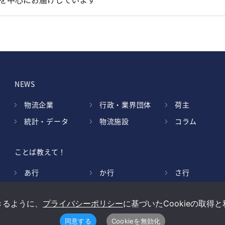
NEWS
物流企業
行政・業界団体
荷主
統計・データ
物流施設
コラム
ことば教えて！
あ行
か行
さ行
は行
ま行
や行
きるように、
プライバシーポリシー
に基づいたCookieの取
同意する
Cookieを無効化