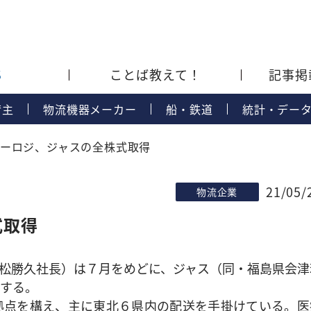
S
ことば教えて！
記事掲
荷主
物流機器メーカー
船・鉄道
統計・デー
ーロジ、ジャスの全株式取得
21/05/
物流企業
式取得
松勝久社長）は７月をめどに、ジャス（同・福島県会津
する。
点を構え、主に東北６県内の配送を手掛けている。医