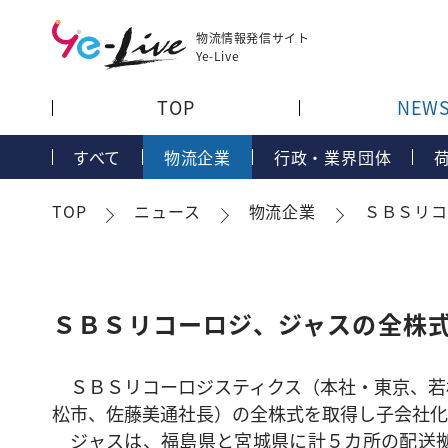
物流情報発信サイト
Ye-Live
TOP
NEW
すべて
物流企業
行政・業界団体
TOP
ニュース
物流企業
ＳＢＳリコ
ＳＢＳリコーロジ、ジャスの全株
ＳＢＳリコーロジスティクス（本社・東京、若
松市、佐藤美通社長）の全株式を取得し子会社化
ジャスは、福島県と宮城県に計５カ所の配送拠