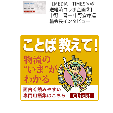
【MEDIA TIMES×輸
送経済コラボ企画②】
中野 晋一 中野倉庫運
輸会長インタビュー