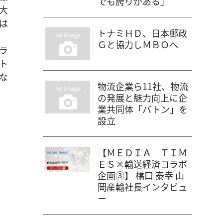
でも誇りがある」
大
は
トナミＨＤ、日本郵政
Ｇと協力しＭＢＯへ
ラ
ト
な
物流企業ら11社、物流
の発展と魅力向上に企
業共同体「バトン」を
設立
【ＭＥＤＩＡ ＴＩＭ
ＥＳ×輸送経済コラボ
企画③】 橋口 泰幸 山
岡産輸社長インタビュ
ー