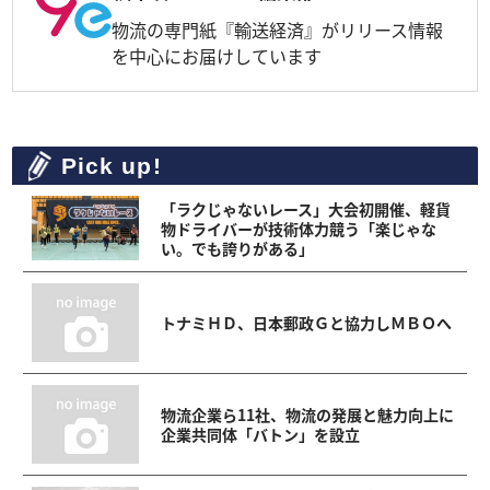
物流の専門紙『輸送経済』がリリース情報
を中心にお届けしています
Pick up!
「ラクじゃないレース」大会初開催、軽貨
物ドライバーが技術体力競う「楽じゃな
い。でも誇りがある」
トナミＨＤ、日本郵政Ｇと協力しＭＢＯへ
物流企業ら11社、物流の発展と魅力向上に
企業共同体「バトン」を設立