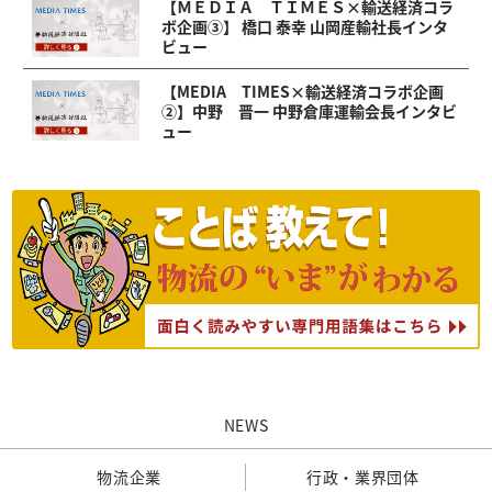
【ＭＥＤＩＡ ＴＩＭＥＳ×輸送経済コラ
ボ企画③】 橋口 泰幸 山岡産輸社長インタ
ビュー
【MEDIA TIMES×輸送経済コラボ企画
②】中野 晋一 中野倉庫運輸会長インタビ
ュー
NEWS
物流企業
行政・業界団体