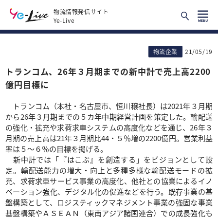
物流情報発信サイト
Ye-Live
物流企業
21/05/19
トランコム、26年３月期までの新中計で売上高2200
億円目標に
トランコム（本社・名古屋市、恒川穣社長）は2021年３月期
から26年３月期までの５カ年中期経営計画を策定した。輸配送
の強化・拡充や求荷求車システムの高度化などを通じ、26年３
月期の売上高は21年３月期比44・５％増の2200億円。営業利益
率は５～６％の目標を掲げる。
新中計では「『はこぶ』を創造する」をビジョンとして設
定。輸配送能力の増大・向上と多種多様な輸配送モードの拡
充、求荷求車サービス事業の高度化、他社との協業によるイノ
ベーション強化、デジタル化の促進などを行う。既存事業の基
盤構築として、ロジスティックマネジメント事業の強固な事業
基盤構築やＡＳＥＡＮ（東南アジア諸国連合）での成長強化も