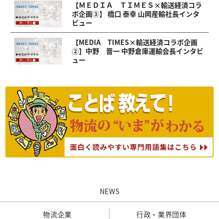
【ＭＥＤＩＡ ＴＩＭＥＳ×輸送経済コラ
ボ企画③】 橋口 泰幸 山岡産輸社長インタ
ビュー
【MEDIA TIMES×輸送経済コラボ企画
②】中野 晋一 中野倉庫運輸会長インタビ
ュー
NEWS
物流企業
行政・業界団体