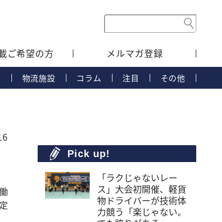
載ご希望の方
メルマガ登録
タ
物流施設
コラム
注目
その他
16
Pick up!
「ラクじゃないレー
ス」大会初開催、軽貨
働
物ドライバーが技術体
定
力競う「楽じゃない。