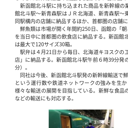
新函館北斗駅に持ち込まれた商品を新幹線の業
館北斗駅～新青森駅はＪＲ北海道、新青森駅～
同駅構内の店舗に納品するほか、首都圏の店舗に
鮮魚類は市場が開く年間約250日、函館の「朝
を当日中に首都圏の飲食店に納品する。新函館北
は最大で120サイズ30箱。
駅弁は４月21日から毎日、北海道キヨスクの工
店」に納品する。新函館北斗駅午前６時39分発の
分）。
同社は今後、新函館北斗駅発の新幹線輸送で鮮魚
という運行数や鉄道ネットワークの強みを生か
様々な輸送の展開を目指している。新鮮な食品
などの輸送にも対応する。