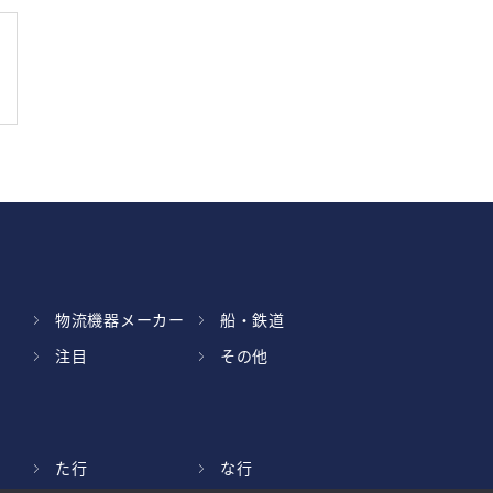
物流機器メーカー
船・鉄道
注目
その他
た行
な行