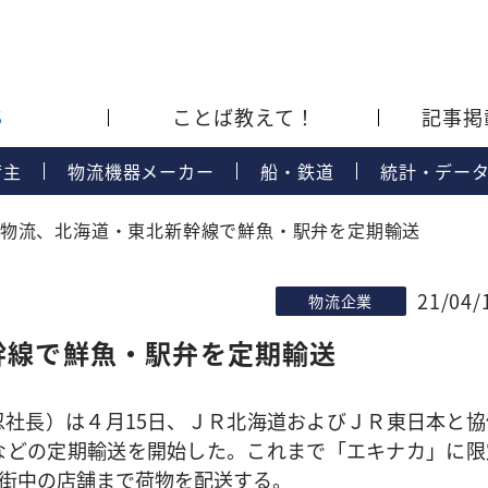
S
ことば教えて！
記事掲
荷主
物流機器メーカー
船・鉄道
統計・デー
物流、北海道・東北新幹線で鮮魚・駅弁を定期輸送
21/04/
物流企業
幹線で鮮魚・駅弁を定期輸送
社長）は４月15日、ＪＲ北海道およびＪＲ東日本と協
などの定期輸送を開始した。これまで「エキナカ」に限
街中の店舗まで荷物を配送する。