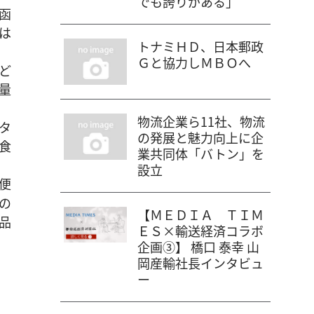
でも誇りがある」
函
は
トナミＨＤ、日本郵政
Ｇと協力しＭＢＯへ
ど
量
物流企業ら11社、物流
タ
の発展と魅力向上に企
食
業共同体「バトン」を
設立
便
の
【ＭＥＤＩＡ ＴＩＭ
品
ＥＳ×輸送経済コラボ
企画③】 橋口 泰幸 山
岡産輸社長インタビュ
ー