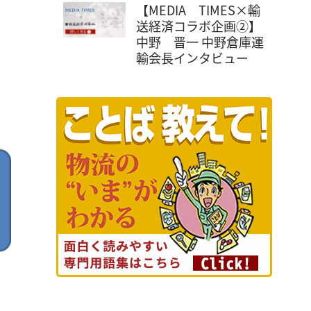
【MEDIA TIMES×輸
送経済コラボ企画②】
中野 晋一 中野倉庫運
輸会長インタビュー