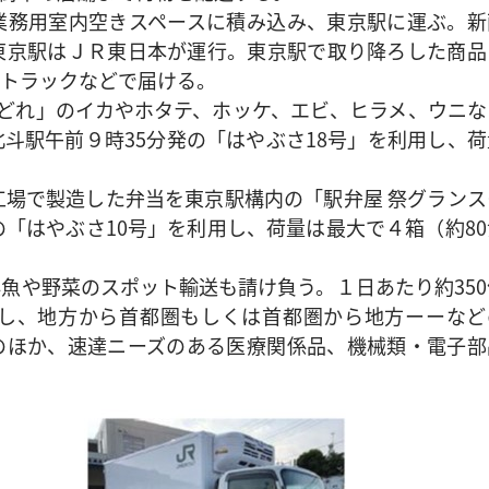
務用室内空きスペースに積み込み、東京駅に運ぶ。新
東京駅はＪＲ東日本が運行。東京駅で取り降ろした商品
トラックなどで届ける。
どれ」のイカやホタテ、ホッケ、エビ、ヒラメ、ウニな
斗駅午前９時35分発の「はやぶさ18号」を利用し、荷
場で製造した弁当を東京駅構内の「駅弁屋 祭グランス
「はやぶさ10号」を利用し、荷量は最大で４箱（約80
や野菜のスポット輸送も請け負う。１日あたり約350
し、地方から首都圏もしくは首都圏から地方ーーなど
のほか、速達ニーズのある医療関係品、機械類・電子部