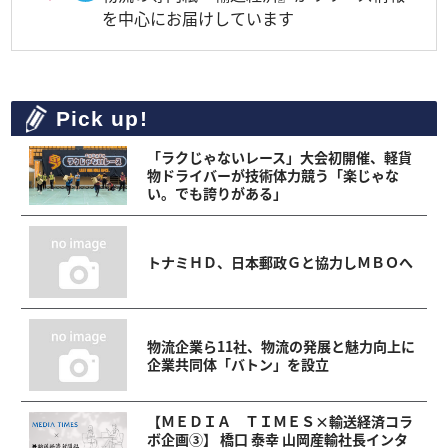
を中心にお届けしています
Pick up!
「ラクじゃないレース」大会初開催、軽貨
物ドライバーが技術体力競う「楽じゃな
い。でも誇りがある」
トナミＨＤ、日本郵政Ｇと協力しＭＢＯへ
物流企業ら11社、物流の発展と魅力向上に
企業共同体「バトン」を設立
【ＭＥＤＩＡ ＴＩＭＥＳ×輸送経済コラ
ボ企画③】 橋口 泰幸 山岡産輸社長インタ