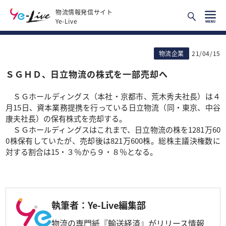
物流情報発信サイト
Ye-Live
物流企業
21/04/15
ＳＧＨＤ、日立物流の株式を一部売却へ
ＳＧホールディングス（本社・京都市、荒木秀夫社長）は４
月15日、資本業務提携を行っている日立物流（同・東京、中谷
康夫社長）の保有株式を売却する。
ＳＧホールディングスはこれまで、日立物流の株を1281万60
0株保有していたが、売却後は821万600株。総株主議決権数に
対する割合は15・３％から９・８％となる。
執筆者：Ye-Live編集部
物流の専門紙『輸送経済』がリリース情報