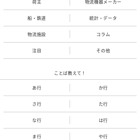
荷主
物流機器メーカー
船・鉄道
統計・データ
物流施設
コラム
注目
その他
ことば教えて！
あ行
か行
さ行
た行
な行
は行
ま行
や行