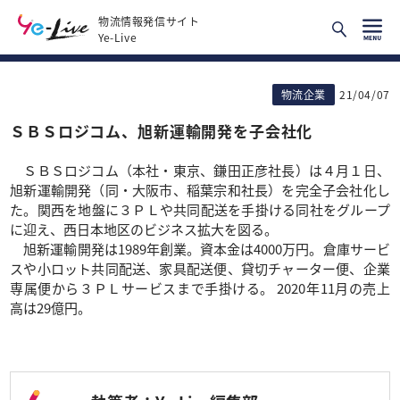
物流情報発信サイト
Ye-Live
物流企業
21/04/07
ＳＢＳロジコム、旭新運輸開発を子会社化
ＳＢＳロジコム（本社・東京、鎌田正彦社長）は４月１日、
旭新運輸開発（同・大阪市、稲葉宗和社長）を完全子会社化し
た。関西を地盤に３ＰＬや共同配送を手掛ける同社をグループ
に迎え、西日本地区のビジネス拡大を図る。
旭新運輸開発は1989年創業。資本金は4000万円。倉庫サービ
スや小ロット共同配送、家具配送便、貸切チャーター便、企業
専属便から３ＰＬサービスまで手掛ける。 2020年11月の売上
高は29億円。