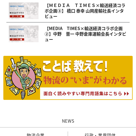
【ＭＥＤＩＡ ＴＩＭＥＳ×輸送経済コラ
ボ企画③】 橋口 泰幸 山岡産輸社長インタ
ビュー
【MEDIA TIMES×輸送経済コラボ企画
②】中野 晋一 中野倉庫運輸会長インタビ
ュー
NEWS
物流企業
行政・業界団体