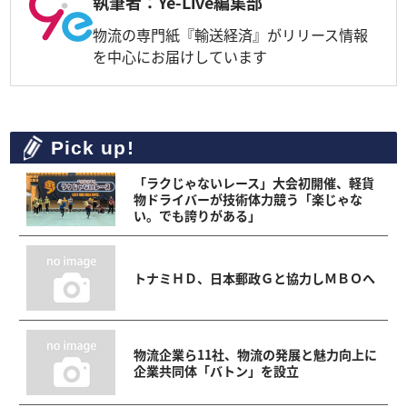
執筆者：Ye-Live編集部
物流の専門紙『輸送経済』がリリース情報
を中心にお届けしています
Pick up!
「ラクじゃないレース」大会初開催、軽貨
物ドライバーが技術体力競う「楽じゃな
い。でも誇りがある」
トナミＨＤ、日本郵政Ｇと協力しＭＢＯへ
物流企業ら11社、物流の発展と魅力向上に
企業共同体「バトン」を設立