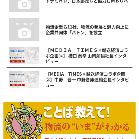
トナミＨＤ、日本郵政Ｇと協力しＭＢＯへ
物流企業ら11社、物流の発展と魅力向上に
企業共同体「バトン」を設立
【ＭＥＤＩＡ ＴＩＭＥＳ×輸送経済コラ
ボ企画③】 橋口 泰幸 山岡産輸社長インタ
ビュー
【MEDIA TIMES×輸送経済コラボ企画
②】中野 晋一 中野倉庫運輸会長インタビ
ュー