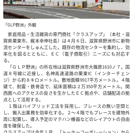
「GLP野洲」外観
家庭用品・生活雑貨の専門商社「クラスアップ」（本社・滋
賀県栗東市、梶本幸伸社長）は４月６日、滋賀県野洲市に新物
流センターをしゅん工した。既存の物流センターを集約し、効
率化を図るとともに、ＥＣ（電子商取引）ニーズにも対応す
る。
「ＧＬＰ野洲」の所在地は滋賀県野洲市大篠原1610ノ７。国
道８号線に近接し、名神高速道路の栗東IC（インターチェン
ジ）から約８キロメートル。敷地面積9917平方メートル。４階
建て、耐震・鉄骨造で、延床面積は２万350平方メートル。関
西圏へのアクセスの良さを生かしたＥＣ拠点や、店舗配送の拠
点として活用する。
１階はハイブリッド工法を採用し、ブレースの無い空間と
し、搬入出業務を効率化する。２～４階でもブレースを建物外
周に配置し、導入予定のマテハン機器などのレイアウトの自由
度を確保した。
クラスアップは今年１月、「トーホーコーポレーション」から