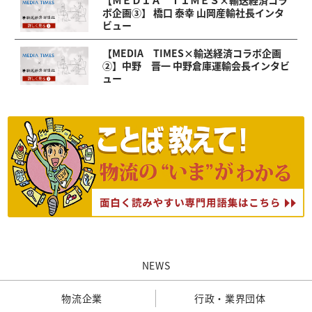
【ＭＥＤＩＡ ＴＩＭＥＳ×輸送経済コラ
ボ企画③】 橋口 泰幸 山岡産輸社長インタ
ビュー
【MEDIA TIMES×輸送経済コラボ企画
②】中野 晋一 中野倉庫運輸会長インタビ
ュー
NEWS
物流企業
行政・業界団体