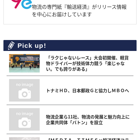
物流の専門紙『輸送経済』がリリース情報
を中心にお届けしています
Pick up!
「ラクじゃないレース」大会初開催、軽貨
物ドライバーが技術体力競う「楽じゃな
い。でも誇りがある」
トナミＨＤ、日本郵政Ｇと協力しＭＢＯへ
物流企業ら11社、物流の発展と魅力向上に
企業共同体「バトン」を設立