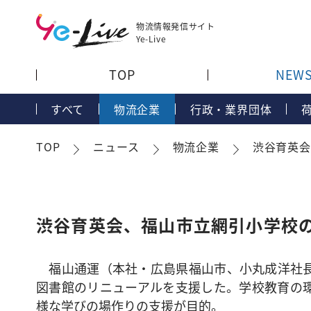
物流情報発信サイト
Ye-Live
TOP
NEW
すべて
物流企業
行政・業界団体
TOP
ニュース
物流企業
渋谷育英
渋谷育英会、福山市立網引小学校
福山通運（本社・広島県福山市、小丸成洋社長
図書館のリニューアルを支援した。学校教育の
様な学びの場作りの支援が目的。