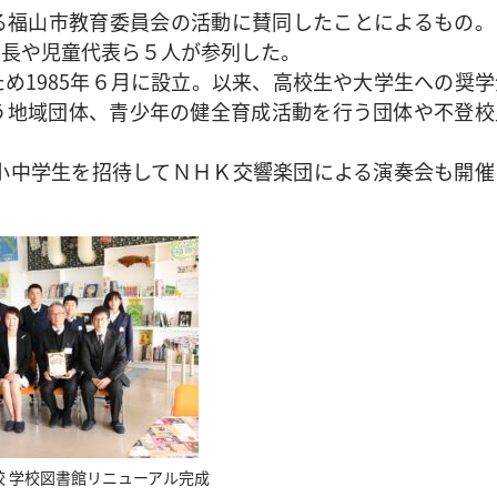
福山市教育委員会の活動に賛同したことによるもの。
育長や児童代表ら５人が参列した。
1985年６月に設立。以来、高校生や大学生への奨学
う地域団体、青少年の健全育成活動を行う団体や不登校
小中学生を招待してＮＨＫ交響楽団による演奏会も開催
校 学校図書館リニューアル完成