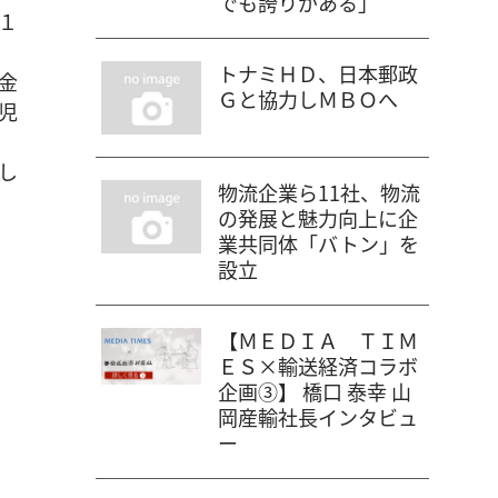
でも誇りがある」
１
トナミＨＤ、日本郵政
金
Ｇと協力しＭＢＯへ
児
し
物流企業ら11社、物流
の発展と魅力向上に企
業共同体「バトン」を
設立
【ＭＥＤＩＡ ＴＩＭ
ＥＳ×輸送経済コラボ
企画③】 橋口 泰幸 山
岡産輸社長インタビュ
ー