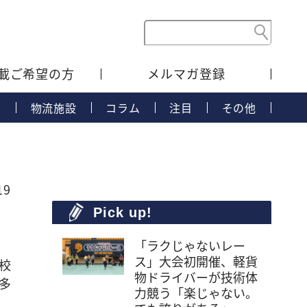
載ご希望の方
メルマガ登録
タ
物流施設
コラム
注目
その他
19
Pick up!
「ラクじゃないレー
ス」大会初開催、軽貨
校
物ドライバーが技術体
多
力競う「楽じゃない。