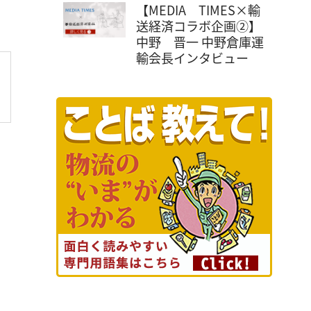
【MEDIA TIMES×輸
送経済コラボ企画②】
中野 晋一 中野倉庫運
輸会長インタビュー