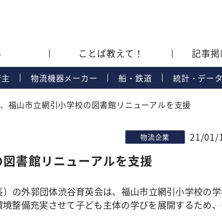
S
ことば教えて！
記事掲
荷主
物流機器メーカー
船・鉄道
統計・デー
会、福山市立網引小学校の図書館リニューアルを支援
21/01/
物流企業
の図書館リニューアルを支援
）の外郭団体渋谷育英会は、福山市立網引小学校の学
環境整備充実させて子ども主体の学びを展開するため、