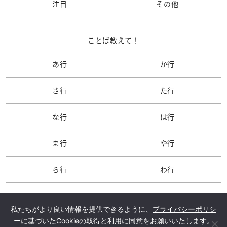
注目
その他
ことば教えて！
あ行
か行
さ行
た行
な行
は行
ま行
や行
ら行
わ行
私たちがより良い情報を提供できるように、
プライバシーポリシ
ー
に基づいたCookieの取得と利用に同意をお願いいたします。
TOP
会社概要
メルマガ登録