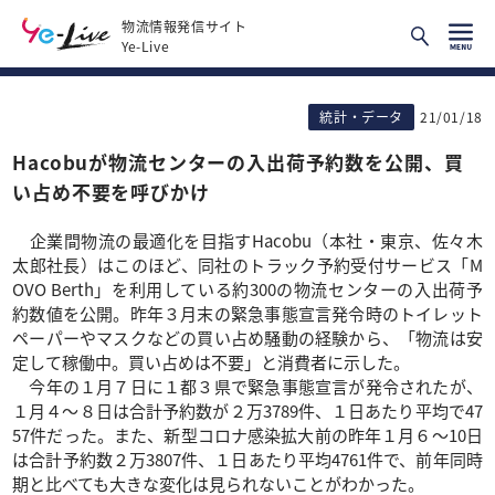
物流情報発信サイト
Ye-Live
統計・データ
21/01/18
Hacobuが物流センターの入出荷予約数を公開、買
い占め不要を呼びかけ
企業間物流の最適化を目指すHacobu（本社・東京、佐々木
太郎社長）はこのほど、同社のトラック予約受付サービス「M
OVO Berth」を利用している約300の物流センターの入出荷予
約数値を公開。昨年３月末の緊急事態宣言発令時のトイレット
ペーパーやマスクなどの買い占め騒動の経験から、「物流は安
定して稼働中。買い占めは不要」と消費者に示した。
今年の１月７日に１都３県で緊急事態宣言が発令されたが、
１月４～８日は合計予約数が２万3789件、１日あたり平均で47
57件だった。また、新型コロナ感染拡大前の昨年１月６～10日
は合計予約数２万3807件、１日あたり平均4761件で、前年同時
期と比べても大きな変化は見られないことがわかった。