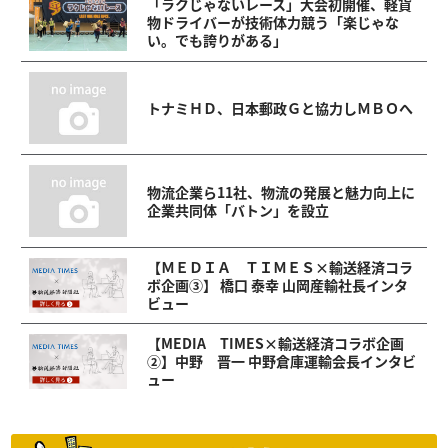
「ラクじゃないレース」大会初開催、軽貨
物ドライバーが技術体力競う「楽じゃな
い。でも誇りがある」
トナミＨＤ、日本郵政Ｇと協力しＭＢＯへ
物流企業ら11社、物流の発展と魅力向上に
企業共同体「バトン」を設立
【ＭＥＤＩＡ ＴＩＭＥＳ×輸送経済コラ
ボ企画③】 橋口 泰幸 山岡産輸社長インタ
ビュー
【MEDIA TIMES×輸送経済コラボ企画
②】中野 晋一 中野倉庫運輸会長インタビ
ュー