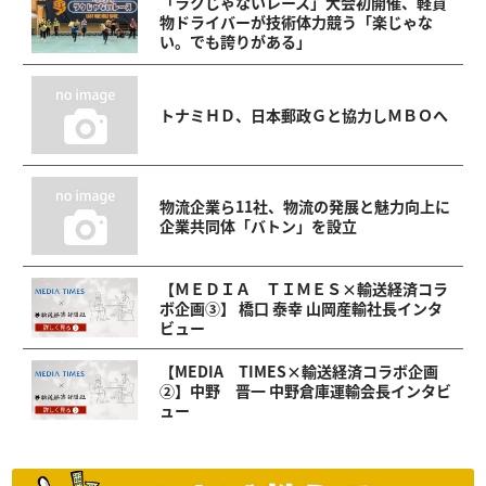
「ラクじゃないレース」大会初開催、軽貨
物ドライバーが技術体力競う「楽じゃな
い。でも誇りがある」
トナミＨＤ、日本郵政Ｇと協力しＭＢＯへ
物流企業ら11社、物流の発展と魅力向上に
企業共同体「バトン」を設立
【ＭＥＤＩＡ ＴＩＭＥＳ×輸送経済コラ
ボ企画③】 橋口 泰幸 山岡産輸社長インタ
ビュー
【MEDIA TIMES×輸送経済コラボ企画
②】中野 晋一 中野倉庫運輸会長インタビ
ュー