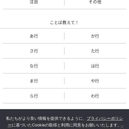
注目
その他
ことば教えて！
あ行
か行
さ行
た行
な行
は行
ま行
や行
ら行
わ行
私たちがより良い情報を提供できるように、
プライバシーポリシ
ー
に基づいたCookieの取得と利用に同意をお願いいたします。
TOP
会社概要
メルマガ登録