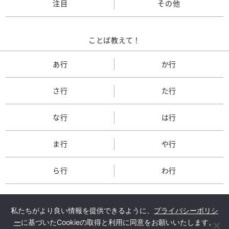
注目
その他
ことば教えて！
あ行
か行
さ行
た行
な行
は行
ま行
や行
ら行
わ行
私たちがより良い情報を提供できるように、
プライバシーポリシ
ー
に基づいたCookieの取得と利用に同意をお願いいたします。
TOP
会社概要
メルマガ登録