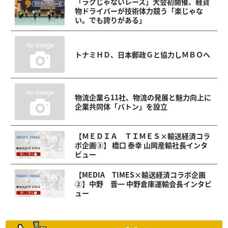
「ラクじゃないレース」大会初開催、軽貨
物ドライバーが技術体力競う「楽じゃな
い。でも誇りがある」
トナミＨＤ、日本郵政Ｇと協力しＭＢＯへ
物流企業ら11社、物流の発展と魅力向上に
企業共同体「バトン」を設立
【ＭＥＤＩＡ ＴＩＭＥＳ×輸送経済コラ
ボ企画③】 橋口 泰幸 山岡産輸社長インタ
ビュー
【MEDIA TIMES×輸送経済コラボ企画
②】中野 晋一 中野倉庫運輸会長インタビ
ュー