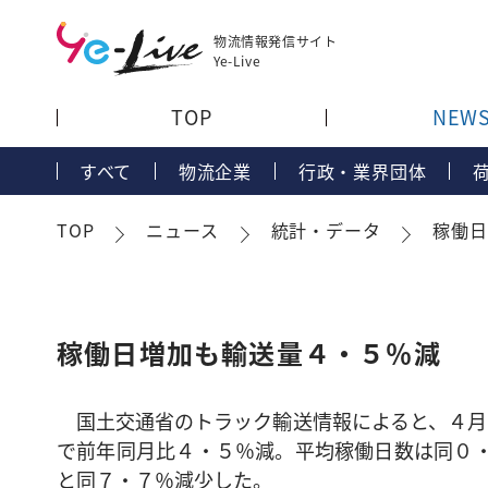
物流情報発信サイト
Ye-Live
TOP
NEW
すべて
物流企業
行政・業界団体
TOP
ニュース
統計・データ
稼働日
稼働日増加も輸送量４・５％減
国土交通省のトラック輸送情報によると、４月の
で前年同月比４・５％減。平均稼働日数は同０・
と同７・７％減少した。