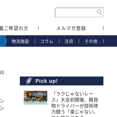
載ご希望の方
メルマガ登録
タ
物流施設
コラム
注目
その他
30
Pick up!
「ラクじゃないレー
ス」大会初開催、軽貨
ン
物ドライバーが技術体
ン
力競う「楽じゃない。