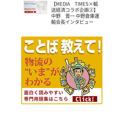
【MEDIA TIMES×輸
送経済コラボ企画②】
中野 晋一 中野倉庫運
輸会長インタビュー