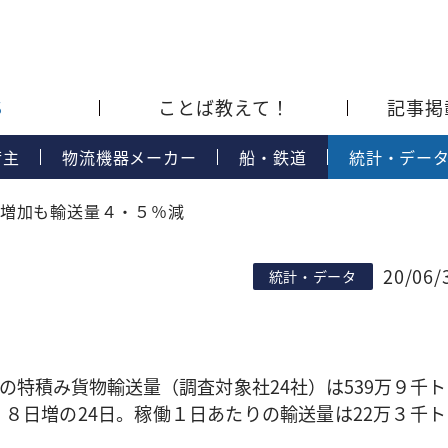
S
ことば教えて！
記事掲
荷主
物流機器メーカー
船・鉄道
統計・デー
増加も輸送量４・５％減
20/06/
統計・データ
特積み貨物輸送量（調査対象社24社）は539万９千ト
８日増の24日。稼働１日あたりの輸送量は22万３千ト