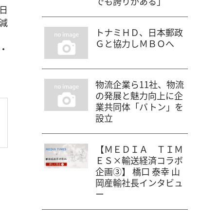
でも誇りがある」
日
減
トナミＨＤ、日本郵政
Ｇと協力しＭＢＯへ
・
物流企業ら11社、物流
の発展と魅力向上に企
業共同体「バトン」を
設立
【ＭＥＤＩＡ ＴＩＭ
ＥＳ×輸送経済コラボ
企画③】 橋口 泰幸 山
岡産輸社長インタビュ
ー