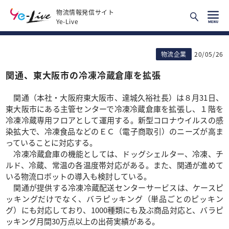
物流情報発信サイト
Ye-Live
物流企業
20/05/26
関通、東大阪市の冷凍冷蔵倉庫を拡張
関通（本社・大阪府東大阪市、達城久裕社長）は８月31日、
東大阪市にある主管センターで冷凍冷蔵倉庫を拡張し、１階を
冷凍冷蔵専用フロアとして運用する。新型コロナウイルスの感
染拡大で、冷凍食品などのＥＣ（電子商取引）のニーズが高ま
っていることに対応する。
冷凍冷蔵倉庫の機能としては、ドッグシェルター、冷凍、チ
ルド、冷蔵、常温の各温度帯対応がある。また、関通が進めて
いる物流ロボットの導入も検討している。
関通が提供する冷凍冷蔵配送センターサービスは、ケースピ
ッキングだけでなく、バラピッキング（単品ごとのピッキン
グ）にも対応しており、1000種類にも及ぶ商品対応と、バラピ
ッキング月間30万点以上の出荷実績がある。