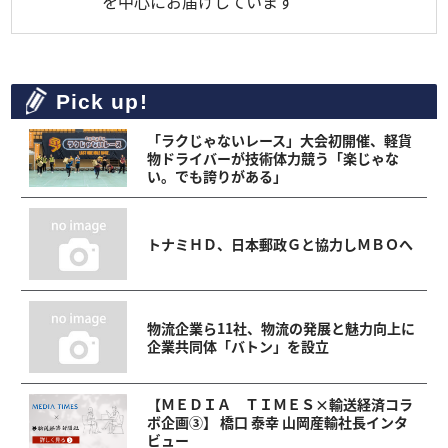
を中心にお届けしています
Pick up!
「ラクじゃないレース」大会初開催、軽貨
物ドライバーが技術体力競う「楽じゃな
い。でも誇りがある」
トナミＨＤ、日本郵政Ｇと協力しＭＢＯへ
物流企業ら11社、物流の発展と魅力向上に
企業共同体「バトン」を設立
【ＭＥＤＩＡ ＴＩＭＥＳ×輸送経済コラ
ボ企画③】 橋口 泰幸 山岡産輸社長インタ
ビュー