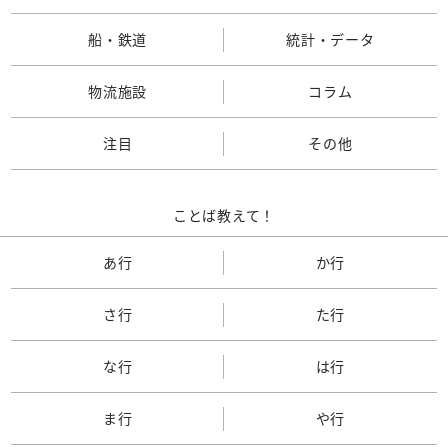
船・鉄道
統計・データ
物流施設
コラム
注目
その他
ことば教えて！
あ行
か行
さ行
た行
な行
は行
ま行
や行