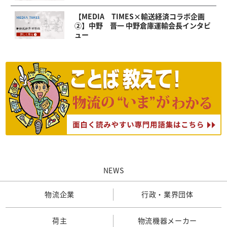
【MEDIA TIMES×輸送経済コラボ企画
②】中野 晋一 中野倉庫運輸会長インタビ
ュー
NEWS
物流企業
行政・業界団体
荷主
物流機器メーカー