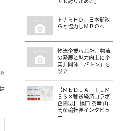
でも誇りがある」
トナミＨＤ、日本郵政
Ｇと協力しＭＢＯへ
物流企業ら11社、物流
の発展と魅力向上に企
業共同体「バトン」を
設立
％
は
【ＭＥＤＩＡ ＴＩＭ
ＥＳ×輸送経済コラボ
企画③】 橋口 泰幸 山
岡産輸社長インタビュ
ー