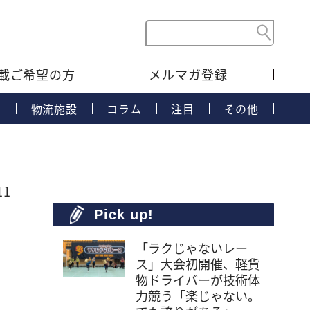
載ご希望の方
メルマガ登録
タ
物流施設
コラム
注目
その他
11
Pick up!
「ラクじゃないレー
ス」大会初開催、軽貨
物ドライバーが技術体
力競う「楽じゃない。