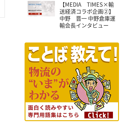
【MEDIA TIMES×輸
送経済コラボ企画②】
中野 晋一 中野倉庫運
輸会長インタビュー