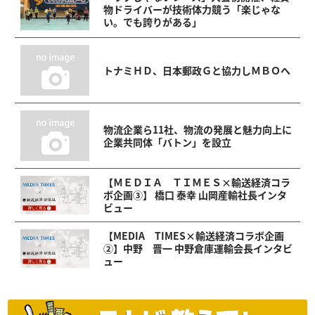
物ドライバーが技術体力競う「楽じゃな
い。でも誇りがある」
トナミＨＤ、日本郵政Ｇと協力しＭＢＯへ
物流企業ら11社、物流の発展と魅力向上に
企業共同体「バトン」を設立
【ＭＥＤＩＡ ＴＩＭＥＳ×輸送経済コラ
ボ企画③】 橋口 泰幸 山岡産輸社長インタ
ビュー
【MEDIA TIMES×輸送経済コラボ企画
②】中野 晋一 中野倉庫運輸会長インタビ
ュー