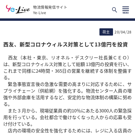
物流情報発信サイト
Ye-Live
荷主
20/04/28
西友、新型コロナウィルス対策として13億円を投資
西友（本社・東京、リオネル・デスクリー社長兼ＣＥＯ）
は、新型コロナウィルス対策として総額 13億円の投資を行い、
これまで同様に24時間・365日の営業を継続する体制を整備す
る。
緊急事態宣言後の急激な需要の高まりに対応するために、サ
プライチェーン（供給網）を強化する。物流センター人員の増
強や外部倉庫を活用するなど、安定的な物流体制の構築に努め
る。
また３月から、現場従業員の約10％にあたる3000人の緊急採
用を行っている。会社都合で働けなくなった人からの応募も受
け付けている。
店内の環境の安全性を強化するためには、レジに入る店員の