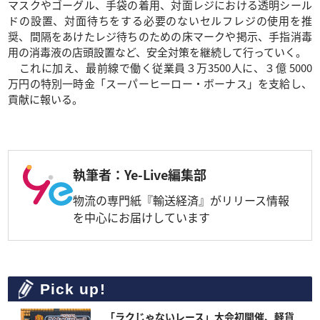
マスクやゴーグル、手袋の着用、対面レジにおける透明シール
ドの設置、対面待ちをする必要のないセルフレジの使用を推
奨、間隔をあけたレジ待ちのための床マークや掲示、手指消毒
用の消毒液の店頭設置など、安全対策を継続して行っていく。
これに加え、最前線で働く従業員３万3500人に、３億 5000
万円の特別一時金「スーパーヒーロー・ボーナス」を支給し、
貢献に報いる。
執筆者：Ye-Live編集部
物流の専門紙『輸送経済』がリリース情報
を中心にお届けしています
Pick up!
「ラクじゃないレース」大会初開催、軽貨