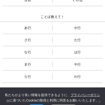
ことば教えて！
あ行
か行
さ行
た行
な行
は行
ま行
や行
ら行
わ行
私たちがより良い情報を提供できるように、
プライバシーポリシ
ー
に基づいたCookieの取得と利用に同意をお願いいたします。
TOP
会社概要
メルマガ登録