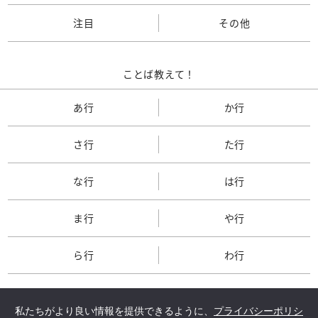
注目
その他
ことば教えて！
あ行
か行
さ行
た行
な行
は行
ま行
や行
ら行
わ行
私たちがより良い情報を提供できるように、
プライバシーポリシ