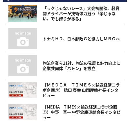
「ラクじゃないレース」大会初開催、軽貨
物ドライバーが技術体力競う「楽じゃな
い。でも誇りがある」
トナミＨＤ、日本郵政Ｇと協力しＭＢＯへ
物流企業ら11社、物流の発展と魅力向上に
企業共同体「バトン」を設立
【ＭＥＤＩＡ ＴＩＭＥＳ×輸送経済コラ
ボ企画③】 橋口 泰幸 山岡産輸社長インタ
ビュー
【MEDIA TIMES×輸送経済コラボ企画
②】中野 晋一 中野倉庫運輸会長インタビ
ュー