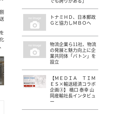
でも誇りがある」
捌
トナミＨＤ、日本郵政
送
Ｇと協力しＭＢＯへ
を
化
物流企業ら11社、物流
、
の発展と魅力向上に企
業共同体「バトン」を
設立
【ＭＥＤＩＡ ＴＩＭ
ＥＳ×輸送経済コラボ
企画③】 橋口 泰幸 山
岡産輸社長インタビュ
ー