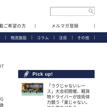
載ご希望の方
メルマガ登録
タ
物流施設
コラム
注目
その他
07
Pick up!
「ラクじゃないレー
ス」大会初開催、軽貨
物ドライバーが技術体
ら
力競う「楽じゃない。
骨