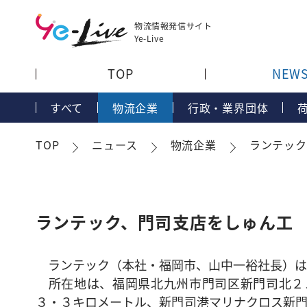
物流情報発信サイト
Ye-Live
TOP
NEW
すべて
物流企業
行政・業界団体
TOP
ニュース
物流企業
ランテック
ランテック、門司支店をしゅん工
ランテック（本社・福岡市、山中一裕社長）は
所在地は、福岡県北九州市門司区新門司北２ノ
３・３キロメートル、新門司港マリナクロス新門