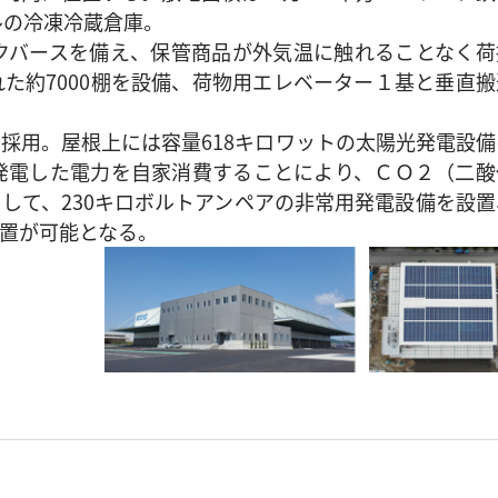
ルの冷凍冷蔵倉庫。
クバースを備え、保管商品が外気温に触れることなく荷
た約7000棚を設備、荷物用エレベーター１基と垂直搬
用。屋根上には容量618キロワットの太陽光発電設備
発電した電力を自家消費することにより、ＣＯ２（二酸
して、230キロボルトアンペアの非常用発電設備を設置
置が可能
となる。