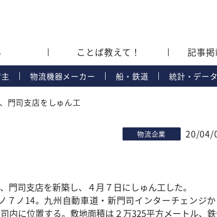
S
ことば教えて！
記事掲
荷主
物流機器メーカー
船・鉄道
統計・デー
、門司支店をしゅん工
20/04/
物流企業
、門司支店を新築し、４月７日にしゅん工した。
７ノ14。九州自動車道・新門司インターチェンジか
司内に位置する。敷地面積は２万325平方メートル、鉄