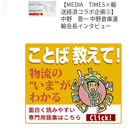
【MEDIA TIMES×輸
送経済コラボ企画②】
中野 晋一 中野倉庫運
輸会長インタビュー