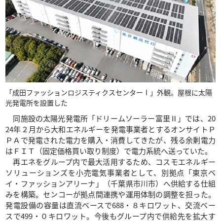
「成田ファッションロジスティクスセンターⅠ」外観。屋根に太陽
光発電所を設置した
同施設の太陽光発電所「ドリームソーラー富里Ⅱ」では、20
24年２月から大和エネルギーを発電事業者とするオンサイトＰ
ＰＡで発電された電力を購入・消費してきたが、残る余剰電力
はＦＩＴ（固定価格買い取り制度）で電力系統へ送っていた。
再エネをグループ内で最大活用するため、コスモエネルギー
ソリューションズを小売電気事業者として、別拠点「東京ベ
イ・ファッションアリーナ」（千葉県市川市）へ供給する仕組
みを構築。センコーが拠点間連携や運用体制の調整を担った。
発電設備の容量は直流ベースで688・８キロワット、交流ベー
スで499・０キロワット。今後もグループ内で供給先を拡大す