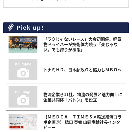
Pick up!
「ラクじゃないレース」大会初開催、軽貨
物ドライバーが技術体力競う「楽じゃな
い。でも誇りがある」
トナミＨＤ、日本郵政Ｇと協力しＭＢＯへ
物流企業ら11社、物流の発展と魅力向上に
企業共同体「バトン」を設立
【ＭＥＤＩＡ ＴＩＭＥＳ×輸送経済コラ
ボ企画③】 橋口 泰幸 山岡産輸社長インタ
ビュー