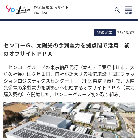
物流情報発信サイト
Ye-Live
物流企業
26/06/02
センコーＧ、太陽光の余剰電力を拠点間で活用 初
のオフサイトＰＰＡ
センコーグループの東京納品代行（本社・千葉県市川市、大
草久社長）は６月１日、自社が運営する物流施設「成田ファッ
ションロジスティクスセンターⅠ」（千葉県富里市）で、太陽
光発電の余剰電力を別拠点へ供給するオフサイトＰＰＡ（電力
購入契約）を開始した。センコーグループ初の取り組み。