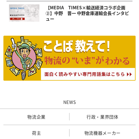
【MEDIA TIMES×輸送経済コラボ企画
②】中野 晋一 中野倉庫運輸会長インタビ
ュー
NEWS
物流企業
行政・業界団体
荷主
物流機器メーカー