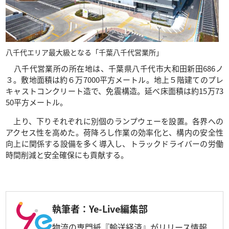
八千代エリア最大級となる「千葉八千代営業所」
八千代営業所の所在地は、千葉県八千代市大和田新田686ノ
３。敷地面積は約６万7000平方メートル。地上５階建てのプレ
キャストコンクリート造で、免震構造。延べ床面積は約15万73
50平方メートル。
上り、下りそれぞれに別個のランプウェーを設置。各界への
アクセス性を高めた。荷降ろし作業の効率化と、構内の安全性
向上に関係する設備を多く導入し、トラックドライバーの労働
時間削減と安全確保にも貢献する。
執筆者：Ye-Live編集部
物流の専門紙『輸送経済』がリリース情報