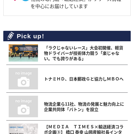
を中心にお届けしています
Pick up!
「ラクじゃないレース」大会初開催、軽貨
物ドライバーが技術体力競う「楽じゃな
い。でも誇りがある」
トナミＨＤ、日本郵政Ｇと協力しＭＢＯへ
物流企業ら11社、物流の発展と魅力向上に
企業共同体「バトン」を設立
【ＭＥＤＩＡ ＴＩＭＥＳ×輸送経済コラ
ボ企画③】 橋口 泰幸 山岡産輸社長インタ