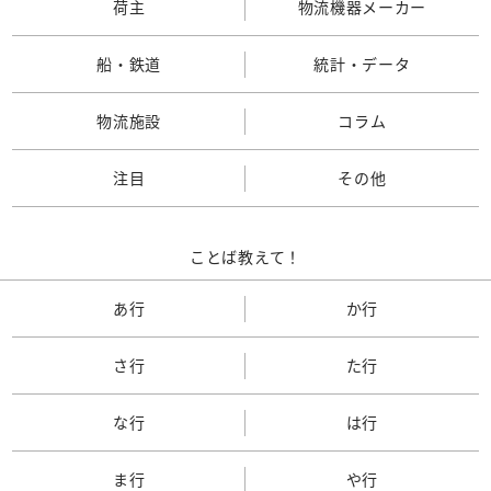
荷主
物流機器メーカー
船・鉄道
統計・データ
物流施設
コラム
注目
その他
ことば教えて！
あ行
か行
さ行
た行
な行
は行
ま行
や行