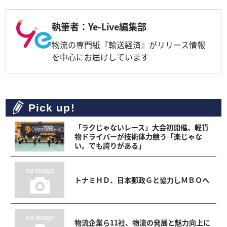
執筆者：Ye-Live編集部
物流の専門紙『輸送経済』がリリース情報
を中心にお届けしています
Pick up!
「ラクじゃないレース」大会初開催、軽貨
物ドライバーが技術体力競う「楽じゃな
い。でも誇りがある」
トナミＨＤ、日本郵政Ｇと協力しＭＢＯへ
物流企業ら11社、物流の発展と魅力向上に