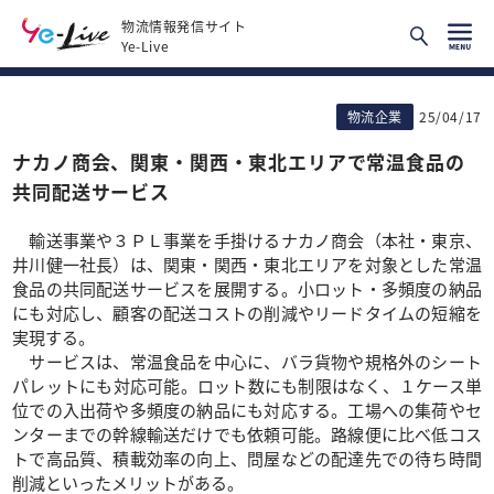
物流情報発信サイト
Ye-Live
物流企業
25/04/17
ナカノ商会、関東・関西・東北エリアで常温食品の
共同配送サービス
輸送事業や３ＰＬ事業を手掛けるナカノ商会（本社・東京、
井川健一社長）は、関東・関西・東北エリアを対象とした常温
食品の共同配送サービスを展開する。小ロット・多頻度の納品
にも対応し、顧客の配送コストの削減やリードタイムの短縮を
実現する。
サービスは、常温食品を中心に、バラ貨物や規格外のシート
パレットにも対応可能。ロット数にも制限はなく、１ケース単
位での入出荷や多頻度の納品にも対応する。工場への集荷やセ
ンターまでの幹線輸送だけでも依頼可能。路線便に比べ低コス
トで高品質、積載効率の向上、問屋などの配達先での待ち時間
削減といったメリットがある。