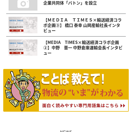
企業共同体「バトン」を設立
【ＭＥＤＩＡ ＴＩＭＥＳ×輸送経済コラ
ボ企画③】 橋口 泰幸 山岡産輸社長インタ
ビュー
【MEDIA TIMES×輸送経済コラボ企画
②】中野 晋一 中野倉庫運輸会長インタビ
ュー
NEWS