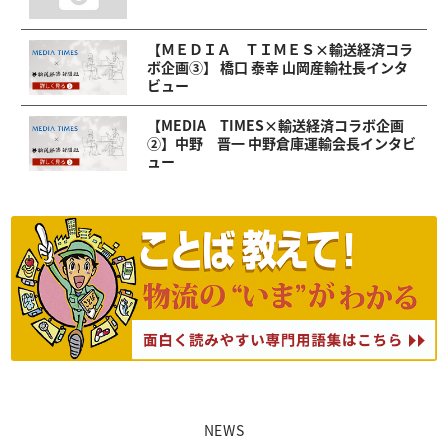
【ＭＥＤＩＡ ＴＩＭＥＳ×輸送経済コラ
ボ企画③】 橋口 泰幸 山岡産輸社長インタ
ビュー
【MEDIA TIMES×輸送経済コラボ企画
②】中野 晋一 中野倉庫運輸会長インタビ
ュー
NEWS