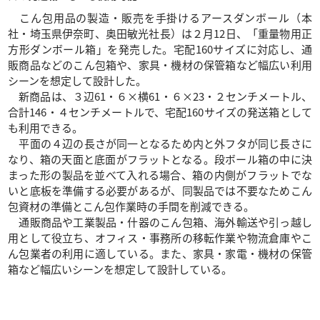
こん包用品の製造・販売を手掛けるアースダンボール（本
社・埼玉県伊奈町、奥田敏光社長）は２月12日、「重量物用正
方形ダンボール箱」を発売した。宅配160サイズに対応し、通
販商品などのこん包箱や、家具・機材の保管箱など幅広い利用
シーンを想定して設計した。
新商品は、３辺61・６×横61・６×23・２センチメートル、
合計146・４センチメートルで、宅配160サイズの発送箱として
も利用できる。
平面の４辺の長さが同一となるため内と外フタが同じ長さに
なり、箱の天面と底面がフラットとなる。段ボール箱の中に決
まった形の製品を並べて入れる場合、箱の内側がフラットでな
いと底板を準備する必要があるが、同製品では不要なためこん
包資材の準備とこん包作業時の手間を削減できる。
通販商品や工業製品・什器のこん包箱、海外輸送や引っ越し
用として役立ち、オフィス・事務所の移転作業や物流倉庫やこ
ん包業者の利用に適している。また、家具・家電・機材の保管
箱など幅広いシーンを想定して設計している。