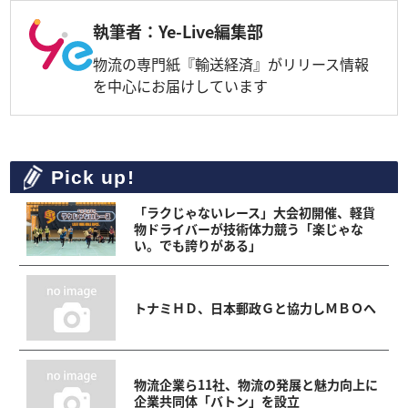
執筆者：Ye-Live編集部
物流の専門紙『輸送経済』がリリース情報
を中心にお届けしています
Pick up!
「ラクじゃないレース」大会初開催、軽貨
物ドライバーが技術体力競う「楽じゃな
い。でも誇りがある」
トナミＨＤ、日本郵政Ｇと協力しＭＢＯへ
物流企業ら11社、物流の発展と魅力向上に
企業共同体「バトン」を設立