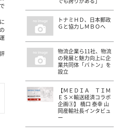
でも誇りがある」
で
トナミＨＤ、日本郵政
に
Ｇと協力しＭＢＯへ
の
運
物流企業ら11社、物流
評
の発展と魅力向上に企
業共同体「バトン」を
設立
【ＭＥＤＩＡ ＴＩＭ
ＥＳ×輸送経済コラボ
企画③】 橋口 泰幸 山
岡産輸社長インタビュ
ー