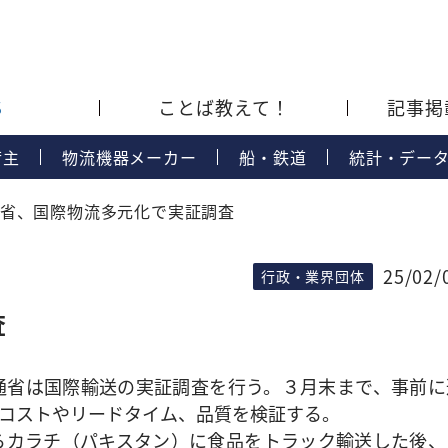
S
ことば教えて！
記事掲
荷主
物流機器メーカー
船・鉄道
統計・デー
省、国際物流多元化で実証調査
25/02/
行政・業界団体
査
省は国際輸送の実証調査を行う。３月末まで、事前に
コストやリードタイム、品質を検証する。
カラチ（パキスタン）に食品をトラック輸送した後、