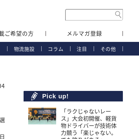
載ご希望の方
メルマガ登録
タ
物流施設
コラム
注目
その他
04
Pick up!
「ラクじゃないレー
ス」大会初開催、軽貨
選
物ドライバーが技術体
力競う「楽じゃない。
日