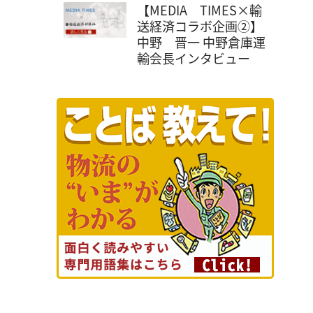
【MEDIA TIMES×輸
送経済コラボ企画②】
中野 晋一 中野倉庫運
輸会長インタビュー