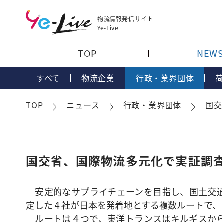
物流情報発信サイト
Ye-Live
TOP
NEW
すべて
物流企業
行政・業界団体
TOP
ニュース
行政・業界団体
国交
国交省、国際物流多元化で実証調
安定的なサプライチェーンを目指し、国土交通
定した４社が日本を発着地とする複数ルートで、
ルートは４つで、東洋トランスはキルギスから