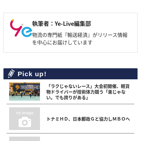
執筆者：Ye-Live編集部
物流の専門紙『輸送経済』がリリース情報
を中心にお届けしています
Pick up!
「ラクじゃないレース」大会初開催、軽貨
物ドライバーが技術体力競う「楽じゃな
い。でも誇りがある」
トナミＨＤ、日本郵政Ｇと協力しＭＢＯへ