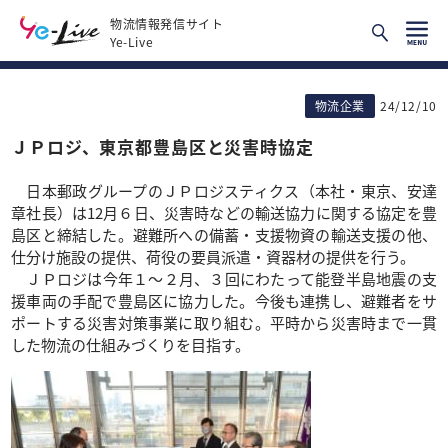
物流情報発信サイト
Ye-Live
物流企業
24/12/10
ＪＰロジ、東京都豊島区と災害時協定
日本郵政グループのＪＰロジスティクス（本社・東京、安達
章社長）は12月６日、災害時などの輸送協力に関する協定を豊
島区と締結した。避難所への備蓄・支援物資の輸送支援の他、
仕分け施設の提供、荷役の要員派遣・資器材の提供を行う。
ＪＰロジは今年１～２月、３回にわたって能登半島地震の支
援車両の手配で豊島区に協力した。今後も連携し、避難者をサ
ポートする災害対策事業に取り組む。平時から災害時まで一貫
した物流の仕組みづくりを目指す。