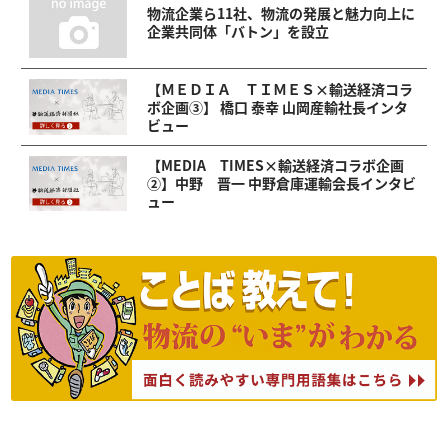
物流企業ら11社、物流の発展と魅力向上に
企業共同体「バトン」を設立
【ＭＥＤＩＡ ＴＩＭＥＳ×輸送経済コラ
ボ企画③】 橋口 泰幸 山岡産輸社長インタ
ビュー
【MEDIA TIMES×輸送経済コラボ企画
②】中野 晋一 中野倉庫運輸会長インタビ
ュー