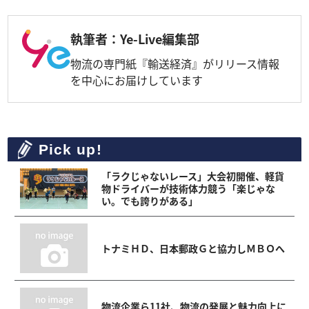
執筆者：Ye-Live編集部
物流の専門紙『輸送経済』がリリース情報
を中心にお届けしています
Pick up!
「ラクじゃないレース」大会初開催、軽貨
物ドライバーが技術体力競う「楽じゃな
い。でも誇りがある」
トナミＨＤ、日本郵政Ｇと協力しＭＢＯへ
物流企業ら11社、物流の発展と魅力向上に