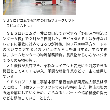
ＳＢＳロジコムで稼働中の自動フォークリフト
「ラピュタＡＦＬ」
ＳＢＳロジコムが千葉県野田市で運営する「野田瀬戸物流セ
ンターＡ棟」で２月から稼働した。ラピュタＡＦＬは多様なパ
レットに柔軟に対応できるのが特徴。約３万3000平方メートル
の広いフロアで３台のラピュタＡＦＬを運用する。主な業務
は、ホームセンターの物流業務請負。長尺物から小さなネジま
で多くの品物を扱う。
人と機械が共存でき、柔軟なレイアウト変更にも対応できる
機器としてＡＧＦを導入。単調な移動作業などで、主に使用し
ている。
ＳＢＳロジコム第二事業本部千葉西営業部栗原雄太部長は導
入に際し「自動フォークリフトでの荷役幅を広げ、物流現場の
課題を解決していくため、さらなるサポートや追加機能の開発
などを期待している」とした。