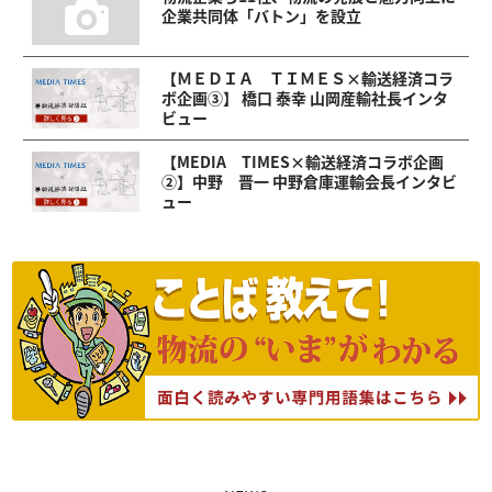
企業共同体「バトン」を設立
【ＭＥＤＩＡ ＴＩＭＥＳ×輸送経済コラ
ボ企画③】 橋口 泰幸 山岡産輸社長インタ
ビュー
【MEDIA TIMES×輸送経済コラボ企画
②】中野 晋一 中野倉庫運輸会長インタビ
ュー