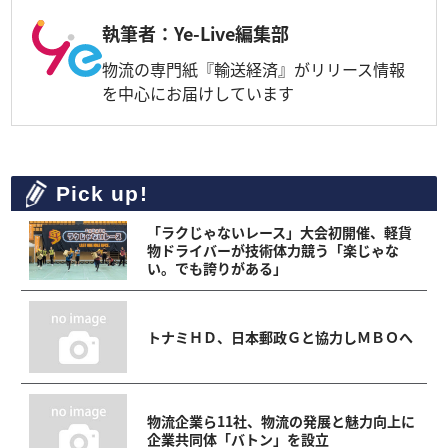
執筆者：Ye-Live編集部
物流の専門紙『輸送経済』がリリース情報
を中心にお届けしています
Pick up!
「ラクじゃないレース」大会初開催、軽貨
物ドライバーが技術体力競う「楽じゃな
い。でも誇りがある」
トナミＨＤ、日本郵政Ｇと協力しＭＢＯへ
物流企業ら11社、物流の発展と魅力向上に
企業共同体「バトン」を設立