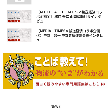
【ＭＥＤＩＡ ＴＩＭＥＳ×輸送経済コラ
ボ企画③】 橋口 泰幸 山岡産輸社長インタ
ビュー
【MEDIA TIMES×輸送経済コラボ企画
②】中野 晋一 中野倉庫運輸会長インタビ
ュー
NEWS