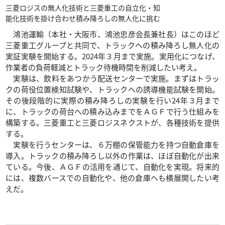
三菱ロジスの無人化技術と三菱重工の自立化・知
能化技術を掛け合わせ積み降ろしの無人化に挑む
鴻池運輸（本社・大阪市、鴻池忠彦会長兼社長）はこのほど
三菱重工グループと共同で、トラックへの積み降ろし無人化の
実証実験を開始する。2024年３月まで実施。実用化につなげ、
作業者の負荷軽減とトラック待機時間を削減したい考え。
実験は、飲料をあつかう配送センターで実施。まずはトラッ
クの荷役位置検知試験や、トラックへの誘導機能試験を開始。
その後段階的に実際の積み降ろしの実験を行い24年３月まで
に、トラックの荷台への積み込みまでをＡＧＦで行う仕組みを
構築する。三菱重工と三菱ロジスネクストが、各種技術を提供
する。
実験を行うセンターは、６万棚の保管能力を持つ自動倉庫を
導入。トラックの積み降ろし以外の作業は、ほぼ自動化が出来
ている。今後、ＡＧＦの活用を通じて、自動化を実現。将来的
には、複数バースでの自動化や、他の倉庫へも横展開したい考
えだ。