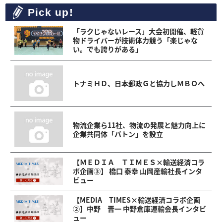
Pick up!
「ラクじゃないレース」大会初開催、軽貨
物ドライバーが技術体力競う「楽じゃな
い。でも誇りがある」
トナミＨＤ、日本郵政Ｇと協力しＭＢＯへ
物流企業ら11社、物流の発展と魅力向上に
企業共同体「バトン」を設立
【ＭＥＤＩＡ ＴＩＭＥＳ×輸送経済コラ
ボ企画③】 橋口 泰幸 山岡産輸社長インタ
ビュー
【MEDIA TIMES×輸送経済コラボ企画
②】中野 晋一 中野倉庫運輸会長インタビ
ュー