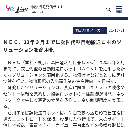
物流情報発信サイト
Ye-Live
物流機器メーカー
21/12/21
ＮＥＣ、22年３月までに次世代型自動搬送ロボのソ
リューションを商用化
ＮＥＣ（本社・東京、森田隆之社長兼ＣＥＯ）は2022年３月
までに、次世代型の自動搬送ロボット（ＡＧＶ）を活用した新
たなソリューションを商用化する。物流会社などとともに実証
実験を行い、物流現場の入出荷作業の生産性向上を目指す。
開発したソリューションは、倉庫に設置したカメラの映像や
センサー情報を集約し、複数ロボットの一括制御が可能。ネッ
トワークで生じる遅延の変動を予測し、高い制御精度を実現す
る。
活用する協調搬送ロボットは、２台で挟み込む形で自在輪付
きのユニットロードを保持。設定した位置まで、人のサポート
無しで搬送・留置できる。カゴ車、平台車などの多様な形状に