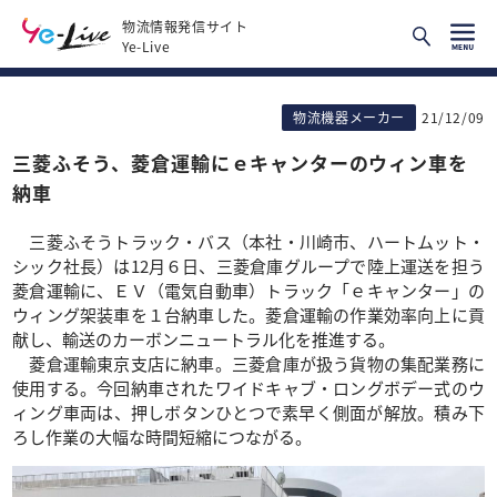
物流情報発信サイト
Ye-Live
物流機器メーカー
21/12/09
三菱ふそう、菱倉運輸にｅキャンターのウィン車を
納車
三菱ふそうトラック・バス（本社・川崎市、ハートムット・
シック社長）は12月６日、三菱倉庫グループで陸上運送を担う
菱倉運輸に、ＥＶ（電気自動車）トラック「ｅキャンター」の
ウィング架装車を１台納車した。菱倉運輸の作業効率向上に貢
献し、輸送のカーボンニュートラル化を推進する。
菱倉運輸東京支店に納車。三菱倉庫が扱う貨物の集配業務に
使用する。今回納車されたワイドキャブ・ロングボデー式のウ
ィング車両は、押しボタンひとつで素早く側面が解放。積み下
ろし作業の大幅な時間短縮につながる。