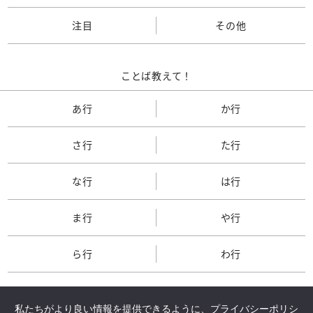
注目
その他
ことば教えて！
あ行
か行
さ行
た行
な行
は行
ま行
や行
ら行
わ行
私たちがより良い情報を提供できるように、
プライバシーポリシ