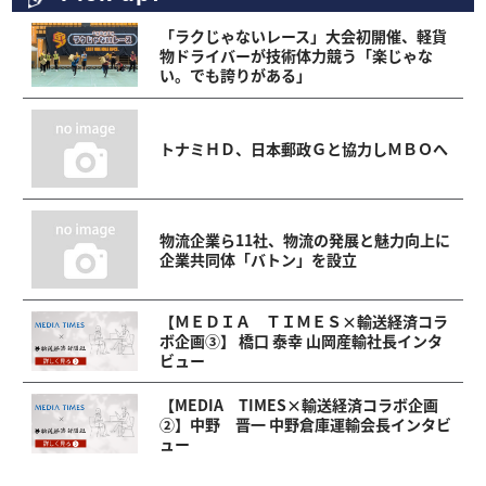
「ラクじゃないレース」大会初開催、軽貨
物ドライバーが技術体力競う「楽じゃな
い。でも誇りがある」
トナミＨＤ、日本郵政Ｇと協力しＭＢＯへ
物流企業ら11社、物流の発展と魅力向上に
企業共同体「バトン」を設立
【ＭＥＤＩＡ ＴＩＭＥＳ×輸送経済コラ
ボ企画③】 橋口 泰幸 山岡産輸社長インタ
ビュー
【MEDIA TIMES×輸送経済コラボ企画
②】中野 晋一 中野倉庫運輸会長インタビ
ュー