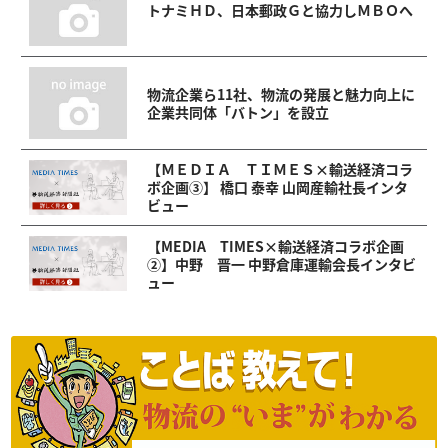
トナミＨＤ、日本郵政Ｇと協力しＭＢＯへ
物流企業ら11社、物流の発展と魅力向上に
企業共同体「バトン」を設立
【ＭＥＤＩＡ ＴＩＭＥＳ×輸送経済コラ
ボ企画③】 橋口 泰幸 山岡産輸社長インタ
ビュー
【MEDIA TIMES×輸送経済コラボ企画
②】中野 晋一 中野倉庫運輸会長インタビ
ュー