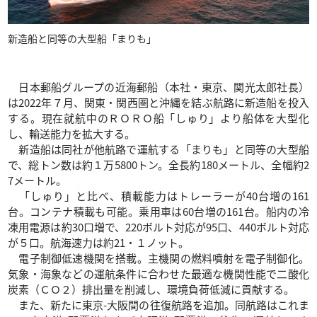
新造船と同等の大型船「まりも」
日本郵船グループの近海郵船（本社・東京、関光太郎社長）
は2022年７月、関東・関西圏と沖縄を結ぶ航路に新造船を投入
する。現在就航中のＲＯＲＯ船「しゅり」より船体を大型化
し、輸送能力を拡大する。
新造船は同社が他航路で運航する「まりも」と同等の大型船
で、総トン数は約１万5800トン。全長約180メートル、全幅約2
7メートル。
「しゅり」と比べ、積載能力はトレーラーが40台増の161
台。コンテナ積載も可能。乗用車は60台増の161台。船内の冷
凍用電源は約30口増で、220ボルト対応が95口、440ボルト対応
が５口。航海速力は約21・１ノット。
電子制御低速機関を搭載。主機関の燃料噴射を電子制御化。
気象・海象などの運航条件に合わせた最適な機関性能で二酸化
炭素（ＣＯ２）排出量を削減し、環境負荷低減に貢献する。
また、新たに東京-大阪間の往復航路を追加。同航路はこれま